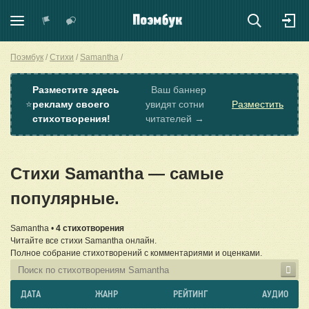
Поэмбук
Стихи
Samantha
Разместите здесь
Ваш баннер
⭐
рекламу своего
увидят сотни
Разместить
стихотворения!
читателей →
Стихи Samantha — самые
популярные.
Samantha •
4 стихотворения
Читайте все стихи Samantha онлайн.
Полное собрание стихотворений с комментариями и оценками.
ДАТА
ЖАНР
РЕЙТИНГ
АУДИО