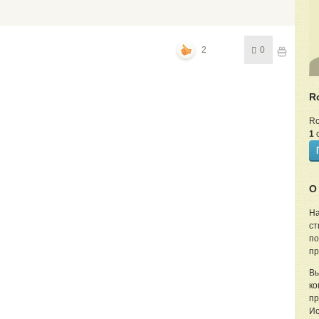
2
0
R
R
1
с
О
На
ст
по
пр
Вы
ко
пр
Ис