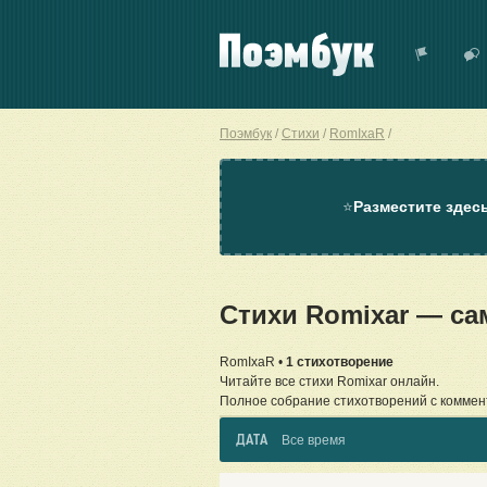
Поэмбук
Стихи
RomIxaR
⭐
Разместите здес
Стихи Romixar — с
RomIxaR •
1 стихотворение
Читайте все стихи Romixar онлайн.
Полное собрание стихотворений с коммен
ДАТА
Все время