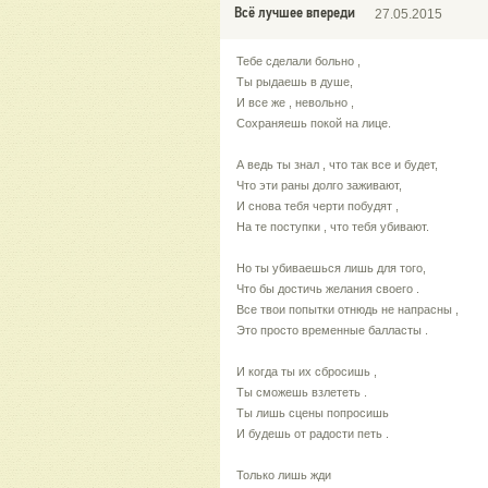
Всё лучшее впереди
27.05.2015
Тебе сделали больно ,
Ты рыдаешь в душе,
И все же , невольно ,
Сохраняешь покой на лице.
А ведь ты знал , что так все и будет,
Что эти раны долго заживают,
И снова тебя черти побудят ,
На те поступки , что тебя убивают.
Но ты убиваешься лишь для того,
Что бы достичь желания своего .
Все твои попытки отнюдь не напрасны ,
Это просто временные балласты .
И когда ты их сбросишь ,
Ты сможешь взлететь .
Ты лишь сцены попросишь
И будешь от радости петь .
Только лишь жди