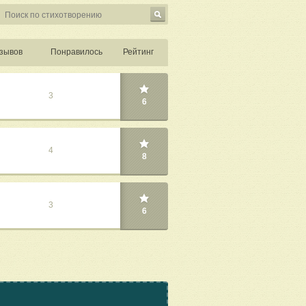
зывов
Понравилось
Рейтинг
3
6
4
8
3
6