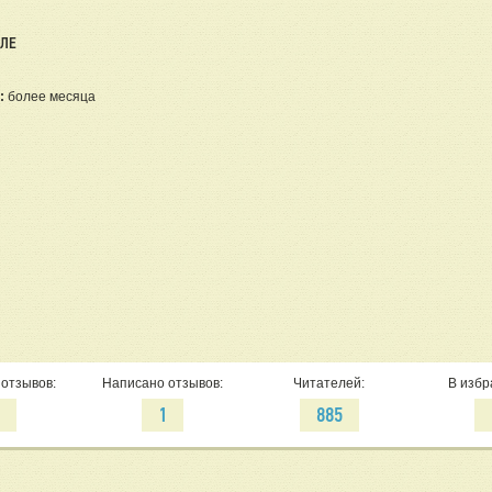
ЕЛЕ
:
более месяца
отзывов:
Написано отзывов:
Читателей:
В избр
0
1
885