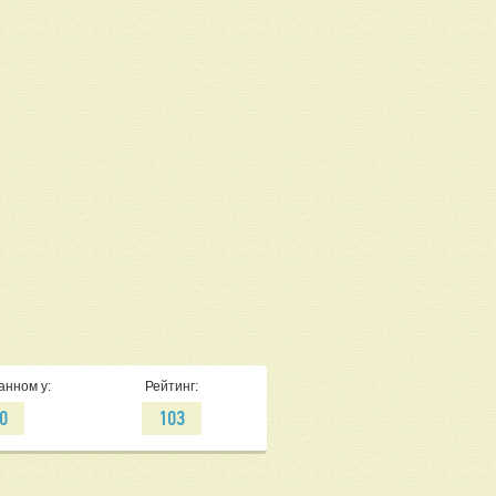
анном у:
Рейтинг:
0
103