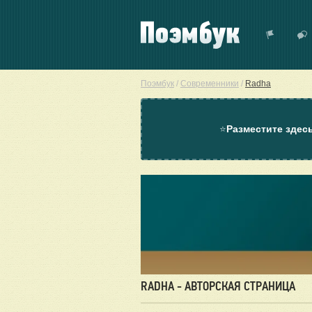
Поэмбук
/
Современники
/
Radha
⭐
Разместите здес
RADHA - АВТОРСКАЯ СТРАНИЦА