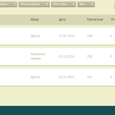
жанры
Все разделы
Все года
Все
Жанр
Дата
Прочитали
От
Другое
17.02.2015
268
0
Любовная
24.11.2014
336
0
лирика
Другое
25.11.2014
281
0