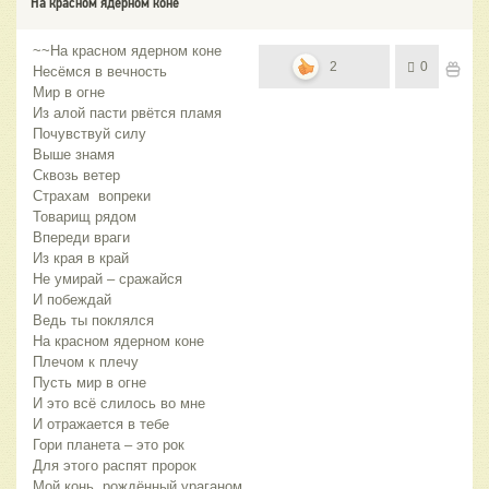
На красном ядерном коне
~~На красном ядерном коне
2
0
Несёмся в вечность
Мир в огне
Из алой пасти рвётся пламя
Почувствуй силу
Выше знамя
Сквозь ветер
Страхам вопреки
Товарищ рядом
Впереди враги
Из края в край
Не умирай – сражайся
И побеждай
Ведь ты поклялся
На красном ядерном коне
Плечом к плечу
Пусть мир в огне
И это всё слилось во мне
И отражается в тебе
Гори планета – это рок
Для этого распят пророк
Мой конь рождённый ураганом