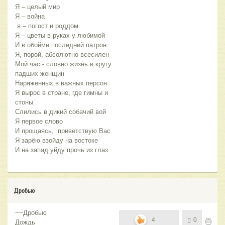
Я – целый мир
Я – война
я – погост и роддом
Я – цветы в руках у любимой
И в обойме последний патрон
Я, порой, абсолютно всесилен
Мой час - словно жизнь в кругу
падших женщин
Наряженных в важных персон
Я вырос в стране, где гимны и
стоны
Слились в дикий собачий вой
Я первое слово
И прощаясь, приветствую Вас
Я зарёю взойду на востоке
И на запад уйду прочь из глаз.
Дробью
~~Дробью
4
0
Дождь