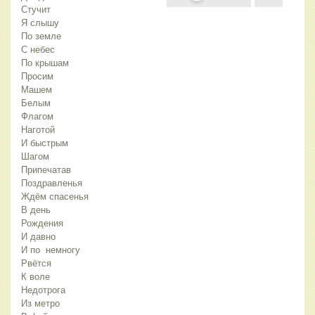
Стучит
Я слышу
По земле
С небес
По крышам
Просим
Машем
Белым
Флагом
Наготой
И быстрым
Шагом
Припечатав
Поздравленья
Ждём спасенья
В день
Рождения
И давно
И по немногу
Рвётся
К воле
Недотрога
Из метро