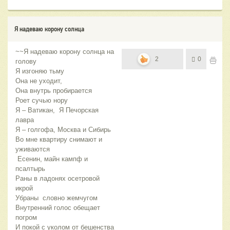
Я надеваю корону солнца
~~Я надеваю корону солнца на
2
0
голову
Я изгоняю тьму
Она не уходит,
Она внутрь пробирается
Роет сучью нору
Я – Ватикан, Я Печорская
лавра
Я – голгофа, Москва и Сибирь
Во мне квартиру снимают и
уживаются
Есенин, майн кампф и
псалтырь
Раны в ладонях осетровой
икрой
Убраны словно жемчугом
Внутренний голос обещает
погром
И покой с уколом от бешенства