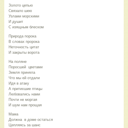
Золото цепью
Связало шею
Узлами морскими
И душит
С изящным блеском
Природа порока
В словах пророка
Неточность цитат
И закрыты ворота
На поляне
Поросшей цветами
Земля приняла
Что мы ей отдали
Идя в атаку
А притихшие птицы
Любовались нами
Почти не моргая
И шум нам прощая
Мама
Должна в доме остаться
Цепляясь за шанс