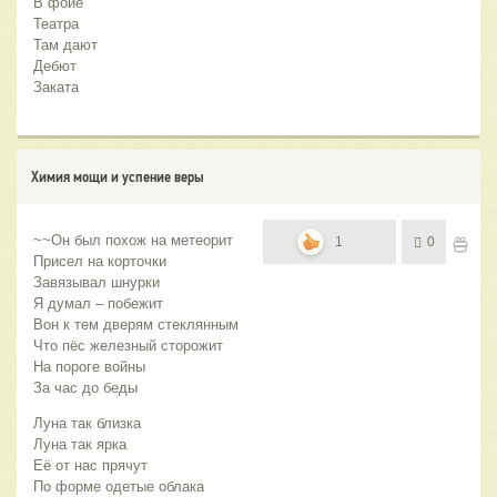
В фойе
Театра
Там дают
Дебют
Заката
Химия мощи и успение веры
~~Он был похож на метеорит
1
0
Присел на корточки
Завязывал шнурки
Я думал – побежит
Вон к тем дверям стеклянным
Что пёс железный сторожит
На пороге войны
За час до беды
Луна так близка
Луна так ярка
Её от нас прячут
По форме одетые облака