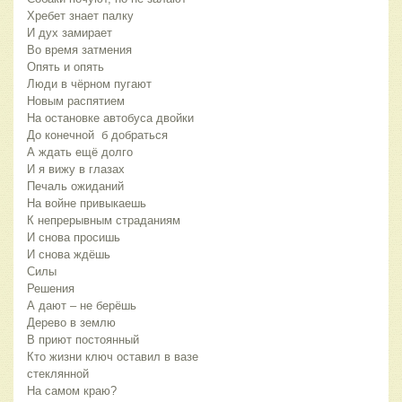
Хребет знает палку
И дух замирает
Во время затмения
Опять и опять
Люди в чёрном пугают
Новым распятием
На остановке автобуса двойки
До конечной б добраться
А ждать ещё долго
И я вижу в глазах
Печаль ожиданий
На войне привыкаешь
К непрерывным страданиям
И снова просишь
И снова ждёшь
Силы
Решения
А дают – не берёшь
Дерево в землю
В приют постоянный
Кто жизни ключ оставил в вазе
стеклянной
На самом краю?