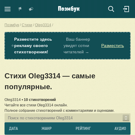
Поэмбук
Стихи
Oleg3314
Разместите здесь
Ваш баннер
⭐
рекламу своего
увидят сотни
Разместить
стихотворения!
читателей →
Стихи Oleg3314 — самые
популярные.
Oleg3314 •
10 стихотворений
Читайте все стихи Oleg3314 онлайн.
Полное собрание стихотворений с комментариями и оценками.
ДАТА
ЖАНР
РЕЙТИНГ
АУДИО