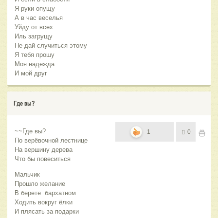
Я руки опущу
А в час веселья
Уйду от всех
Иль загрущу
Не дай случиться этому
Я тебя прошу
Моя надежда
И мой друг
Где вы?
~~Где вы?
1
0
По верёвочной лестнице
На вершину дерева
Что бы повеситься
Мальчик
Прошло желание
В берете бархатном
Ходить вокруг ёлки
И плясать за подарки