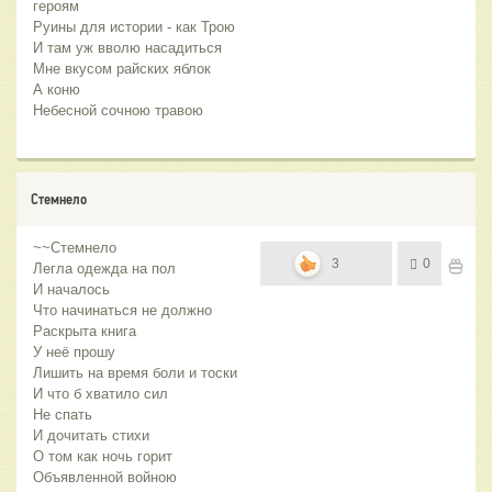
героям
Руины для истории - как Трою
И там уж вволю насадиться
Мне вкусом райских яблок
А коню
Небесной сочною травою
Стемнело
~~Стемнело
3
0
Легла одежда на пол
И началось
Что начинаться не должно
Раскрыта книга
У неё прошу
Лишить на время боли и тоски
И что б хватило сил
Не спать
И дочитать стихи
О том как ночь горит
Объявленной войною