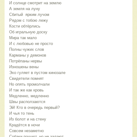
И солнце смотрит на землю
А земля на луну
Сбитый ярким лучом
Рядом с тобою лежу
Кости обтёрлись
Об игральную доску
Мира так мало
И с любовью не просто
Полны чужих слов
Карманы у демонов
Потрёпаны нервы
Изношены вены
Эхо гуляет в пустом кинозале
Свидетели помнят
Но опять промолчали
И так же как кровь
Медленно, медленно
Швы расползаются
Эй! Кто в очередь первый?
И чья то тень
Из болот и на стену
Крадётся в ночи
Совсем незаметно
Собаки почуют, но не залают