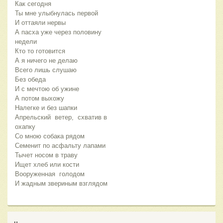
Как сегодня
Ты мне улыбнулась первой
И оттаяли нервы
А пасха уже через половину
недели
Кто то готовится
А я ничего не делаю
Всего лишь слушаю
Без обеда
И с мечтою об ужине
А потом выхожу
Налегке и без шапки
Апрельский ветер, схватив в
охапку
Со мною собака рядом
Семенит по асфальту лапами
Тычет носом в траву
Ищет хлеб или кости
Вооруженная голодом
И жадным звериным взглядом