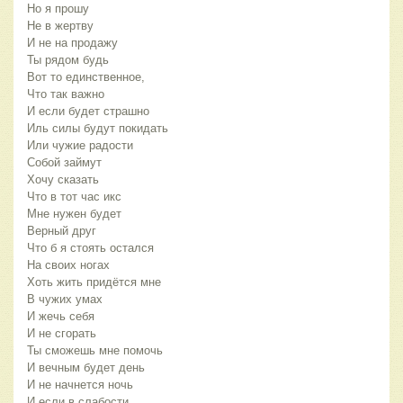
Но я прошу
Не в жертву
И не на продажу
Ты рядом будь
Вот то единственное,
Что так важно
И если будет страшно
Иль силы будут покидать
Или чужие радости
Собой займут
Хочу сказать
Что в тот час икс
Мне нужен будет
Верный друг
Что б я стоять остался
На своих ногах
Хоть жить придётся мне
В чужих умах
И жечь себя
И не сгорать
Ты сможешь мне помочь
И вечным будет день
И не начнется ночь
И если в слабости