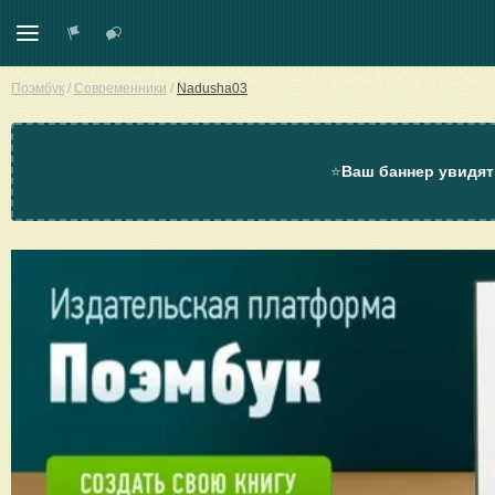
Поэмбук
/
Современники
/
Nadusha03
⭐
Ваш баннер увидят