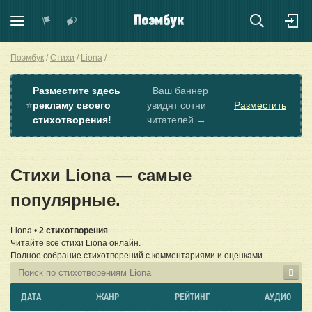
Поэмбук
Стихи
Liona
Разместите здесь
Ваш баннер
⭐
рекламу своего
увидят сотни
Разместить
стихотворения!
читателей →
Стихи Liona — самые
популярные.
Liona •
2 стихотворения
Читайте все стихи Liona онлайн.
Полное собрание стихотворений с комментариями и оценками.
ДАТА
ЖАНР
РЕЙТИНГ
АУДИО