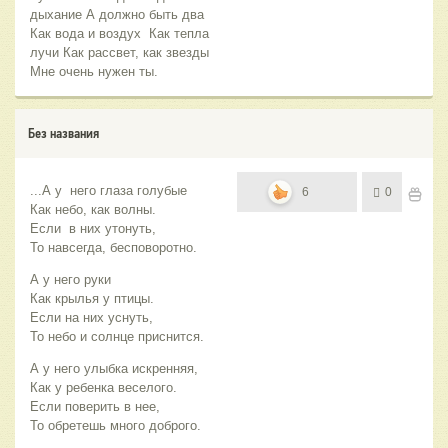
дыхание А должно быть два
Как вода и воздух Как тепла
лучи Как рассвет, как звезды
Мне очень нужен ты.
Без названия
...А у него глаза голубые
6
0
Как небо, как волны.
Если в них утонуть,
То навсегда, бесповоротно.
А у него руки
Как крылья у птицы.
Если на них уснуть,
То небо и солнце приснится.
А у него улыбка искренняя,
Как у ребенка веселого.
Если поверить в нее,
То обретешь много доброго.