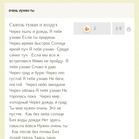
очень нужен ты
Сквозь туман и воздух
2
0
Через пыль и дождь Я тебя
узнаю Если ты придешь
Через время быстрое Солнца
яркий луч Я тебя узнаю Среди
синих туч Если мы все ж
встретимся Мимо не пройду Я
тебя узнаю Слово я даю
Через град и бурю Через лес
густой Я тебя узнаю Не беги,
постой Через небо звездное
Через облака Я тебя узнаю Не
торопись пока Через мир
холодный Через дождь и град
Ты мне нужен очень Это не
пустяк Как без неба солнце
Без воды дожди Нет здесь
смысла вовсе Нужен очень ты
Как лесов без почвы Без
лучей тепла Здесь одно