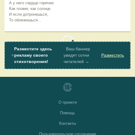
А у него сердце горячее
Как пламя, как солнце.
И если дотронешься,
То обожжешься…
Разместите здесь
Ваш баннер
⭐
рекламу своего
увидят сотни
Разместить
стихотворения!
читателей →
О проекте
Помощь
Контакты
Пользовательское соглашение