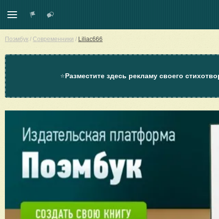
Поэмбук
/
Современники
/
Liliac666
⭐
Разместите здесь рекламу своего стихотво