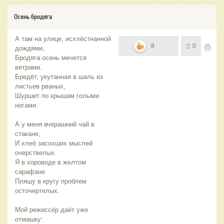
Осень бродяга
А там на улице, исхлёстнанной
8
0
дождями,
Бродяга осень мечется
ветрами.
Бредёт, укутанная в шаль из
листьев рваных,
Шуршит по крышам голыми
ногами.
А у меня вчерашний чай в
стакане,
И хлеб засохших мыслей
очерствелых.
Я в хороводе в желтом
сарафане
Пляшу в кругу проблем
осточертелых.
Мой режиссёр даёт уже
отмашку: