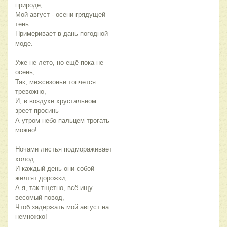
природе,
Мой август - осени грядущей
тень
Примеривает в дань погодной
моде.
Уже не лето, но ещё пока не
осень,
Так, межсезонье топчется
тревожно,
И, в воздухе хрустальном
зреет просинь
А утром небо пальцем трогать
можно!
Ночами листья подмораживает
холод
И каждый день они собой
желтят дорожки,
А я, так тщетно, всё ищу
весомый повод,
Чтоб задержать мой август на
немножко!