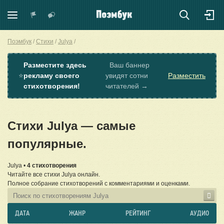
Поэмбук
Стихи
Julya
Разместите здесь
Ваш баннер
⭐
рекламу своего
увидят сотни
Разместить
стихотворения!
читателей →
Стихи Julya — самые
популярные.
Julya •
4 стихотворения
Читайте все стихи Julya онлайн.
Полное собрание стихотворений с комментариями и оценками.
ДАТА
ЖАНР
РЕЙТИНГ
АУДИО