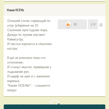
Новая ОСЕНЬ
Осенний сплин сереющий по
10
0
утру
(ударение на У)
:
Сезонная простудная пора,
Дожди по лужам изучают
Камасутру,
И листья корчатся в объятиях
костра.
Ещё не влючено пока что
отопление,
И стынут мысли, примерзая к
льдышкам рук,
И шарф на шее и с малиною
варенье,
"Какая ОСЕНЬ!", - слышится
вокруг