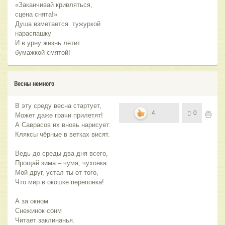
«Заканчивай кривляться,
сцена снята!»
Душа взметается тужуркой
нараспашку
И в урну жизнь летит
бумажкой смятой!
Весны немного
В эту среду весна стартует,
4
0
Может даже грачи прилетят!
А Саврасов их вновь нарисует:
Кляксы чёрные в ветках висят.
Ведь до среды два дня всего,
Прощай зима – чума, чухонка
Мой друг, устал ты от того,
Что мир в окошке перепонка!
А за окном
Снежинок сонм
Читает заклинанья.