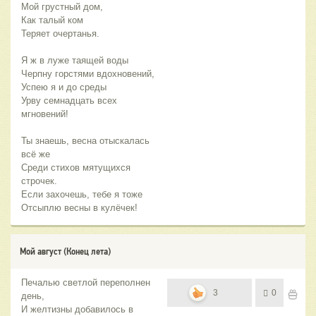
Мой грустный дом,
Как талый ком
Теряет очертанья.
Я ж в луже таящей воды
Черпну горстями вдохновений,
Успею я и до среды
Урву семнадцать всех
мгновений!
Ты знаешь, весна отыскалась
всё же
Среди стихов мятущихся
строчек.
Если захочешь, тебе я тоже
Отсыплю весны в кулёчек!
Мой август (Конец лета)
Печалью светлой переполнен
3
0
день,
И желтизны добавилось в