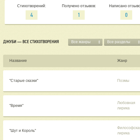
Стихотворений:
Получено отзывов:
Написано отзыво
4
1
0
ДЖУБИ — ВСЕ СТИХОТВОРЕНИЯ
Все жанры
Все разделы
Название
Жанр
"Старые сказки"
Поэмы
Любовная
"Время"
лирика
Философска
"Шут и Король"
лирика