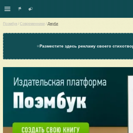
Поэмбук
/
Современники
/
Джуби
⭐
Разместите здесь рекламу своего стихотво