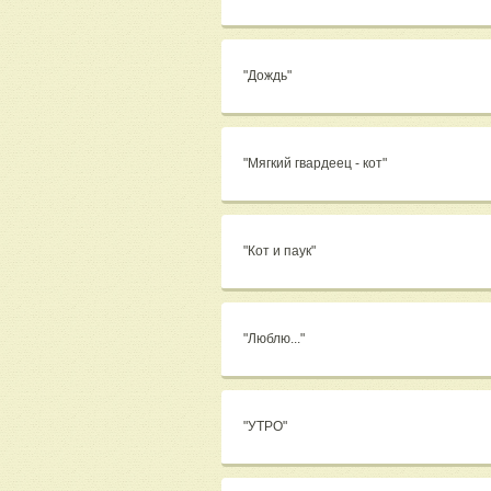
"Дождь"
"Мягкий гвардеец - кот"
"Кот и паук"
"Люблю..."
"УТРО"