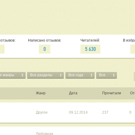
отзывов:
Написано отзывов:
Читателей:
В избр
0
0
5 630
е жанры
Все разделы
Все года
Все
Жанр
Дата
Прочитали
От
Другое
09.12.2014
237
0
Любовная