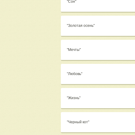
"Сон"
"Золотая осень"
"Мечты"
"Любовь"
"Жизнь"
"Черный кот"