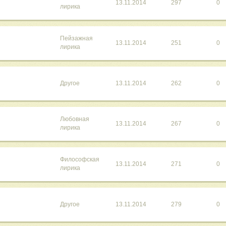
13.11.2014
297
0
лирика
Пейзажная
13.11.2014
251
0
лирика
Другое
13.11.2014
262
0
Любовная
13.11.2014
267
0
лирика
Философская
13.11.2014
271
0
лирика
Другое
13.11.2014
279
0