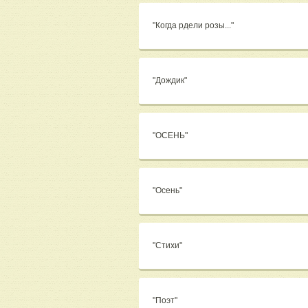
"Когда рдели розы..."
"Дождик"
"ОСЕНЬ"
"Осень"
"Стихи"
"Поэт"