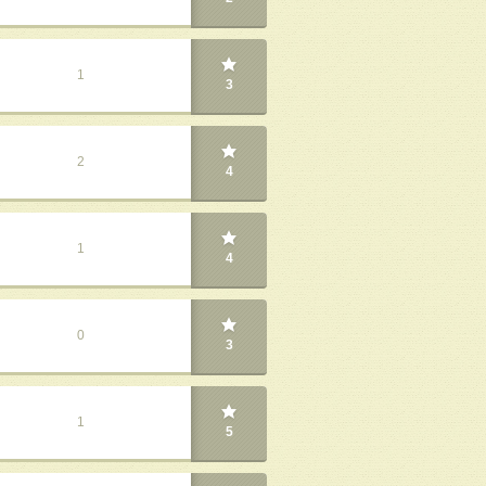
1
3
2
4
1
4
0
3
1
5