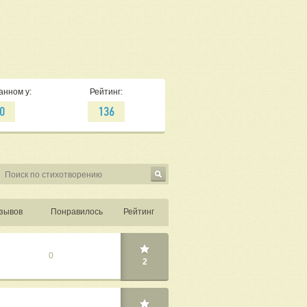
анном у:
Рейтинг:
0
136
зывов
Понравилось
Рейтинг
0
2