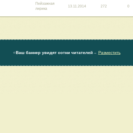
Пейзажная
13.11.2014
272
0
лирика
⭐
Ваш баннер увидят сотни читателей
→
Разместить