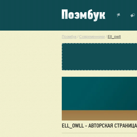
Поэмбук
/
Современники
/
Ell_owll
ELL_OWLL - АВТОРСКАЯ СТРАНИЦА