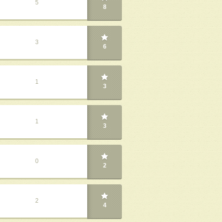
5
8
3
6
1
3
1
3
0
2
2
4