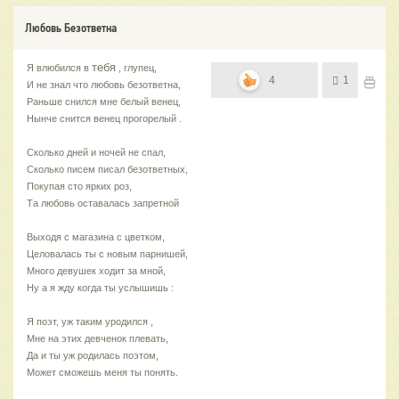
Любовь Безответна
тебя
Я влюбился в
, глупец,
4
1
И не знал что любовь безответна,
Раньше снился мне белый венец,
Нынче снится венец прогорелый .
Сколько дней и ночей не спал,
Сколько писем писал безответных,
Покупая сто ярких роз,
Та любовь оставалась запретной
Выходя с магазина с цветком,
Целовалась ты с новым парнишей,
Много девушек ходит за мной,
Ну а я жду когда ты услышишь :
Я поэт, уж таким уродился ,
Мне на этих девченок плевать,
Да и ты уж родилась поэтом,
Может сможешь меня ты понять.