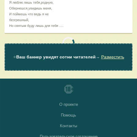
Я люблю лишь тебя,родную,
Обернешся,увидишь меня,
И поймешь что ведь я не
безгрешный,
Но святым буду лишь для тебя .....
⭐
Ваш баннер увидят сотни читателей
→
Разместить
О проекте
Помощь
Контакты
Пользовательское соглашение