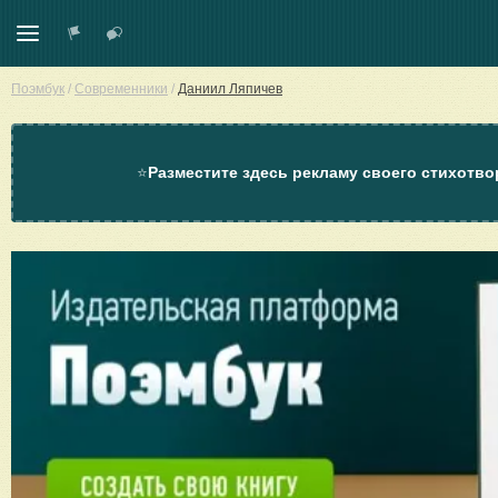
Поэмбук
/
Современники
/
Даниил Ляпичев
⭐
Разместите здесь рекламу своего стихотво