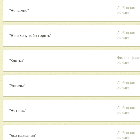
Любовная
"Не важно"
лирика
Любовная
"Я не хочу тебя терять"
лирика
Философска
"Клетка"
лирика
Любовная
"Ангелы"
лирика
Любовная
"Нет нас"
лирика
Любовная
"Без названия"
лирика