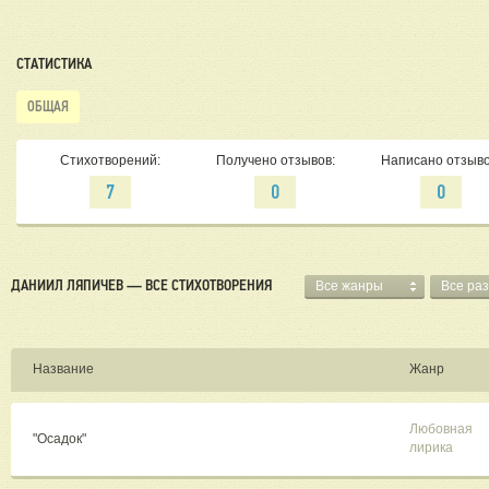
СТАТИСТИКА
ОБЩАЯ
Стихотворений:
Получено отзывов:
Написано отзыво
7
0
0
ДАНИИЛ ЛЯПИЧЕВ — ВСЕ СТИХОТВОРЕНИЯ
Все жанры
Все ра
Название
Жанр
Любовная
"Осадок"
лирика