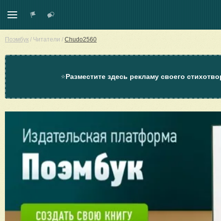
Поэмбук
/
Читатели
/
Chudo2560
⭐
Разместите здесь рекламу своего стихотво