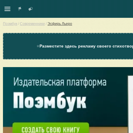
Поэмбук
/
Современники
/
Эсфирь Льеро
⭐
Разместите здесь рекламу своего стихотво