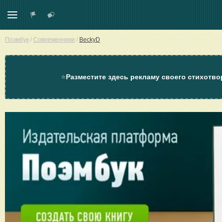
Поэмбук
/
Современники
/
BeckyD
⭐
Разместите здесь рекламу своего стихотво