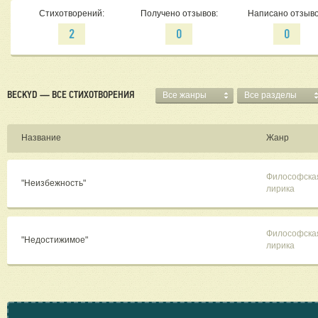
Стихотворений:
Получено отзывов:
Написано отзыво
2
0
0
BECKYD — ВСЕ СТИХОТВОРЕНИЯ
Все жанры
Все разделы
Название
Жанр
Философска
"Неизбежность"
лирика
Философска
"Недостижимое"
лирика