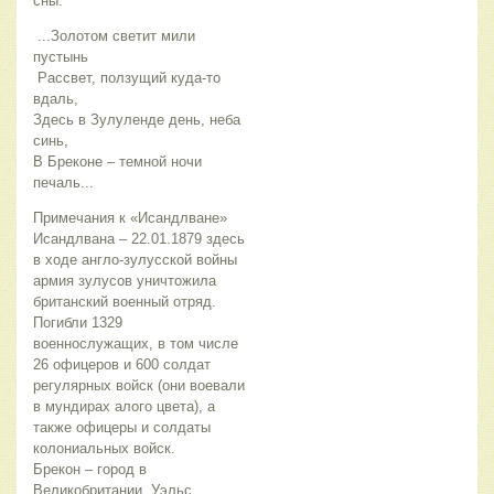
сны.
...Золотом светит мили
пустынь
Рассвет, ползущий куда-то
вдаль,
Здесь в Зулуленде день, неба
синь,
В Бреконе – темной ночи
печаль...
Примечания к «Исандлване»
Исандлвана – 22.01.1879 здесь
в ходе англо-зулусской войны
армия зулусов уничтожила
британский военный отряд.
Погибли 1329
военнослужащих, в том числе
26 офицеров и 600 солдат
регулярных войск (они воевали
в мундирах алого цвета), а
также офицеры и солдаты
колониальных войск.
Брекон – город в
Великобритании, Уэльс,