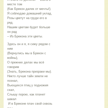
месте том
(Как Брекон далек от мечты!).
Я соблюдаю домашний уклад,
Розы цветут на груди его в
ряд.
Нашим цветам будет больше
он рад
– Из Брекона эти цветы.
Здесь он и я, я сижу рядом с
ним
(Вернулись мы в Брекон с
войны),
О прежних делах мы всё
говорим
(Знать, Брекона призраки мы).
Никто лучше тайн земли не
познал,
Вьющихся птиц у подножия
скал,
Слышу порою, как плачет
шакал
И в Бреконе плач свой сквозь