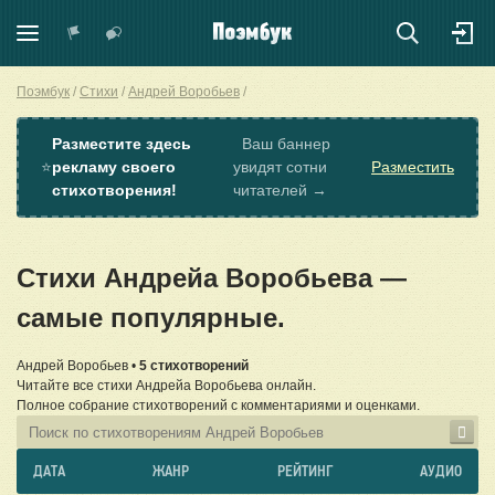
Поэмбук
Стихи
Андрей Воробьев
Разместите здесь
Ваш баннер
⭐
рекламу своего
увидят сотни
Разместить
стихотворения!
читателей →
Стихи Андрейа Воробьева —
самые популярные.
Андрей Воробьев •
5 стихотворений
Читайте все стихи Андрейа Воробьева онлайн.
Полное собрание стихотворений с комментариями и оценками.
ДАТА
ЖАНР
РЕЙТИНГ
АУДИО