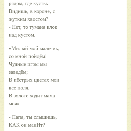
рядом, где кусты.
Видишь, в короне, с
жутким хвостом?
- Нет, то тумана клок
над кустом.
«Милый мой мальчик,
со мной пойдём!
Чудные игры мы
заведём;
В пёстрых цветах мои
все поля,
В золоте ходит мама
моя».
- Папа, ты слышишь,
КАК он манИт?