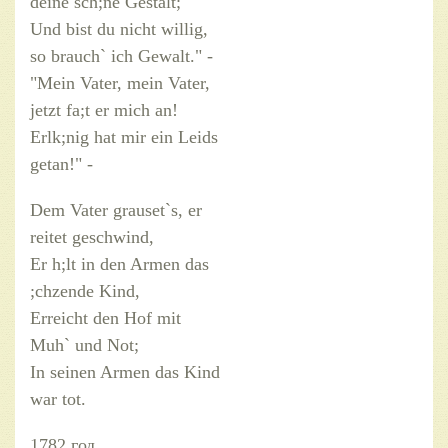
deine sch;ne Gestalt;
Und bist du nicht willig,
so brauch` ich Gewalt." -
"Mein Vater, mein Vater,
jetzt fa;t er mich an!
Erlk;nig hat mir ein Leids
getan!" -
Dem Vater grauset`s, er
reitet geschwind,
Er h;lt in den Armen das
;chzende Kind,
Erreicht den Hof mit
Muh` und Not;
In seinen Armen das Kind
war tot.
1782 год.