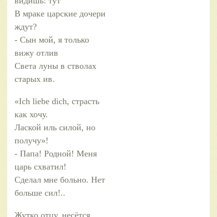
видишь: тут
В мраке царские дочери
ждут?
- Сын мой, я только
вижу отлив
Света луны в стволах
старых ив.
«Ich liebe dich, страсть
как хочу.
Лаской иль силой, но
получу»!
- Папа! Родной! Меня
царь схватил!
Сделал мне больно. Нет
больше сил!..
Жутко отцу, несётся