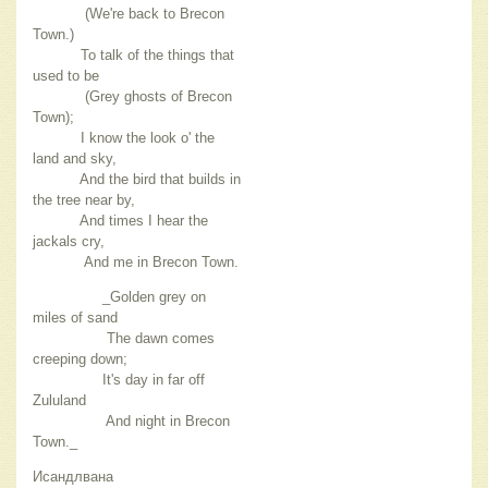
(We're back to Brecon
Town.)
To talk of the things that
used to be
(Grey ghosts of Brecon
Town);
I know the look o' the
land and sky,
And the bird that builds in
the tree near by,
And times I hear the
jackals cry,
And me in Brecon Town.
_Golden grey on
miles of sand
The dawn comes
creeping down;
It's day in far off
Zululand
And night in Brecon
Town._
Исандлвана