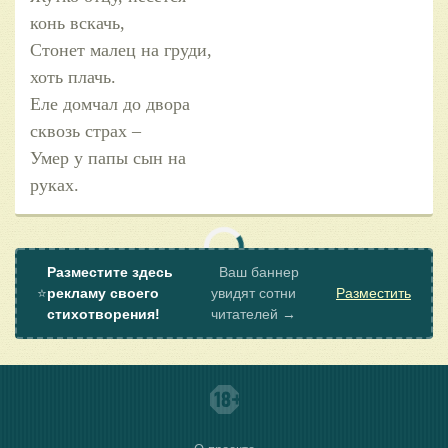
конь вскачь,
Стонет малец на груди,
хоть плачь.
Еле домчал до двора
сквозь страх –
Умер у папы сын на
руках.
Разместите здесь
Ваш баннер
⭐
рекламу своего
увидят сотни
Разместить
стихотворения!
читателей →