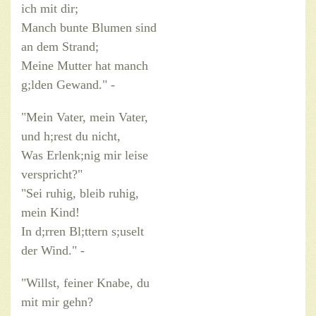
ich mit dir;
Manch bunte Blumen sind
an dem Strand;
Meine Mutter hat manch
g;lden Gewand." -
"Mein Vater, mein Vater,
und h;rest du nicht,
Was Erlenk;nig mir leise
verspricht?"
"Sei ruhig, bleib ruhig,
mein Kind!
In d;rren Bl;ttern s;uselt
der Wind." -
"Willst, feiner Knabe, du
mit mir gehn?