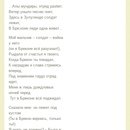
...Алы мундиры, отряд разбит,
Ветер уныло песню поет,
Здесь в Зулуленде солдат
лежит,
В Бре;коне леди одна живет...
Мой мальчик – солдат – война
у него
(он в Бреконе всё разузнал!),
Рыдала от счастья я твоего,
Когда Брекон ты покидал,
К наградам и славе стремясь
вперед,
Под знаменем гордо отряд
идет,
Меня ж лишь дождливых
ночей черед
Тут в Бреконе всё поджидал.
Сказали мне: он лежит под
кустом
(Ты в Брекон вернись, только
ты!)
Я знать не должна? – Была в