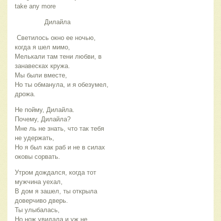
take any more
Дилайла
Светилось окно ее ночью,
когда я шел мимо,
Мелькали там тени любви, в
занавесках кружа.
Мы были вместе,
Но ты обманула, и я обезумел,
дрожа.
Не пойму, Дилайла.
Почему, Дилайла?
Мне ль не знать, что так тебя
не удержать,
Но я был как раб и не в силах
оковы сорвать.
Утром дождался, когда тот
мужчина уехал,
В дом я зашел, ты открыла
доверчиво дверь.
Ты улыбалась,
Но нож увидала и уж не