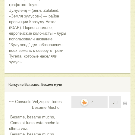
графство Поуис.
Зулуленд – (англ. Zululand,
«Земля зулусов») — район
провинции Квазулу-Натал
(ЮАР). Первоначально,
европейские колонисты – буры
использовали название
"Зулуленд" для обозначения
всех земель к северу от реки
Тугела, которые населяли
зулусы.
Консуэло Веласкес. Бесаме мучо
~~ Consuelo Vel;zquez Torres
7
1
Besame Mucho
Besame, besame mucho,
Como si fuera esta noche la
ultima vez.
Besame, besame mucho,