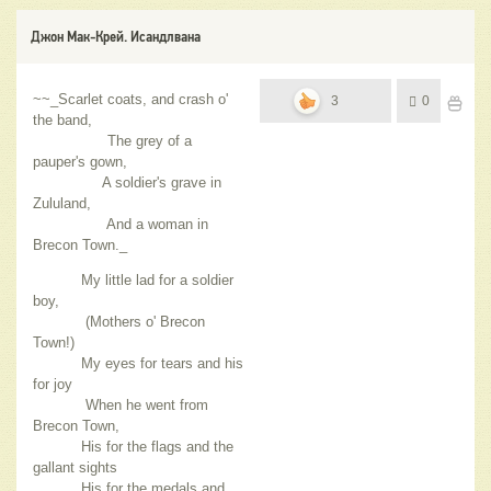
Джон Мак-Крей. Исандлвана
~~_Scarlet coats, and crash o'
3
0
the band,
The grey of a
pauper's gown,
A soldier's grave in
Zululand,
And a woman in
Brecon Town._
My little lad for a soldier
boy,
(Mothers o' Brecon
Town!)
My eyes for tears and his
for joy
When he went from
Brecon Town,
His for the flags and the
gallant sights
His for the medals and