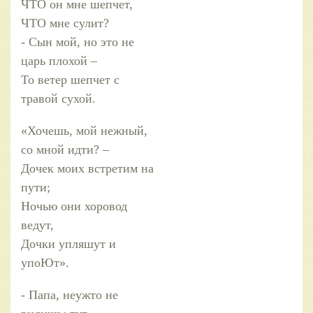
ЧТО он мне шепчет,
ЧТО мне сулит?
- Сын мой, но это не
царь плохой –
То ветер шепчет с
травой сухой.
«Хочешь, мой нежный,
со мной идти? –
Дочек моих встретим на
пути;
Ночью они хоровод
ведут,
Дочки упляшут и
упоЮт».
- Папа, неужто не