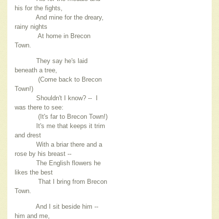
his for the fights,
And mine for the dreary,
rainy nights
At home in Brecon
Town.
They say he's laid
beneath a tree,
(Come back to Brecon
Town!)
Shouldn't I know? -- I
was there to see:
(It's far to Brecon Town!)
It's me that keeps it trim
and drest
With a briar there and a
rose by his breast --
The English flowers he
likes the best
That I bring from Brecon
Town.
And I sit beside him --
him and me,