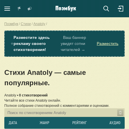
Поэмбук
Стихи
Anatoly
Разместите здесь
Ваш баннер
⭐
рекламу своего
увидят сотни
Разместить
стихотворения!
читателей →
Стихи Anatoly — самые
популярные.
Anatoly •
0 стихотворений
Читайте все стихи Anatoly онлайн.
Полное собрание стихотворений с комментариями и оценками.
ДАТА
ЖАНР
РЕЙТИНГ
АУДИО