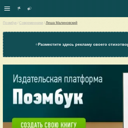
Поэмбук
/
Современники
/
Леша Малиновский
⭐
Разместите здесь рекламу своего стихотво