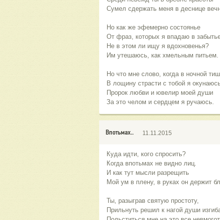
Сумел сдержать меня в деснице вечн
Но как же эфемерно состоянье
От фраз, которых я впадаю в забыть
Не в этом ли ищу я вдохновенья?
Им утешаюсь, как хмельным питьем.
Но что мне слово, когда в ночной тиш
В лощину страсти с тобой я окунаюсь
Пророк любви и ювелир моей души
За это челом и сердцем я ручаюсь.
Впотьмах..
11.11.2015
Куда идти, кого спросить?
Когда впотьмах не видно лиц.
И как тут мысли разрещить
Мой ум в плену, в руках он держит бл
Ты, разыграв святую простоту,
Прильнуть решил к нагой души изгиб
Польститься мне на это все невмогот