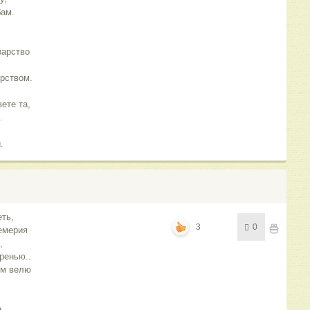
бам.
варство
,
рством.
ете та,
.
.
еть,
3
0
емерия
,
зренью..
ым велю
..