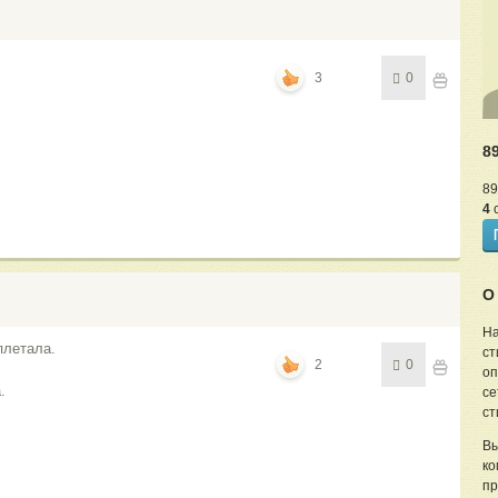
3
0
8
89
4
с
О
На
плетала.
ст
2
0
оп
.
се
ст
Вы
ко
пр