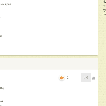
Ис
ых грез.
ст
ау
оп
е
и,
.
1
0
иц.
ам.
у,