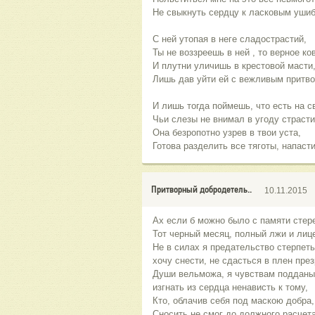
Не свыкнуть сердцу к ласковым уши
С ней утопая в неге сладострастий,
Ты не воззреешь в ней , то верное ко
И плутни уличишь в крестовой масти
Лишь дав уйти ей с вежливым притво
И лишь тогда поймешь, что есть на св
Чьи слезы не внимал в угоду страсти
Она безропотно узрев в твои уста,
Готова разделить все тяготы, напасти
Притворный добродетель..
10.11.2015
Ах если б можно было с памяти стер
Тот черный месяц, полный лжи и лиц
Не в силах я предательство стерпеть
хочу снести, не сдасться в плен пре
Души вельможа, я чувствам поддан
изгнать из сердца ненависть к тому,
Кто, облачив себя под маскою добра,
Сносить не смог до должного расчета