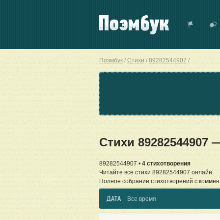
Поэмбук
Стихи
89282544907
Стихи 89282544907 
89282544907 •
4 стихотворения
Читайте все стихи 89282544907 онлайн.
Полное собрание стихотворений с коммен
ДАТА
Все время