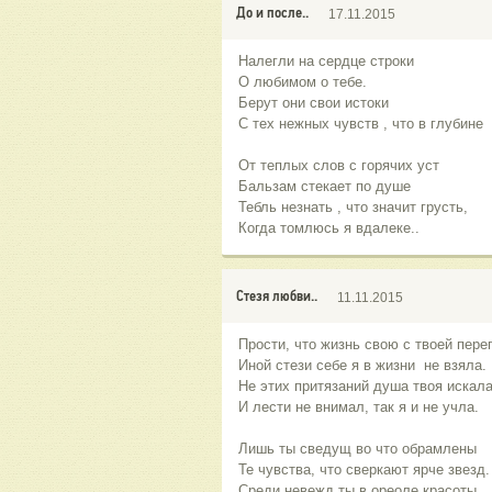
До и после..
17.11.2015
Налегли на сердце строки
О любимом о тебе.
Берут они свои истоки
С тех нежных чувств , что в глубине
От теплых слов с горячих уст
Бальзам стекает по душе
Тебль незнать , что значит грусть,
Когда томлюсь я вдалеке..
Стезя любви..
11.11.2015
Прости, что жизнь свою с твоей пере
Иной стези себе я в жизни не взяла.
Не этих притязаний душа твоя искала
И лести не внимал, так я и не учла.
Лишь ты сведущ во что обрамлены
Те чувства, что сверкают ярче звезд.
Среди невежд ты в ореоле красоты