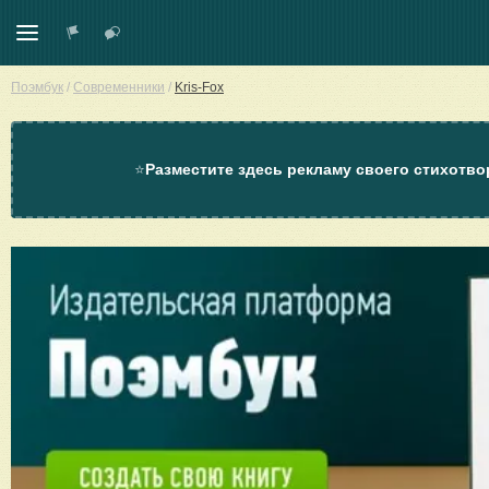
Поэмбук
/
Современники
/
Kris-Fox
⭐
Разместите здесь рекламу своего стихотво