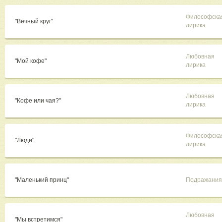
Философска
"Вечный круг"
лирика
Любовная
"Мой кофе"
лирика
Любовная
"Кофе или чая?"
лирика
Философска
"Люди"
лирика
"Маленький принц"
Подражания
Любовная
"Мы встретимся"