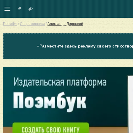
Поэмбук
/
Современники
/
Александр Дерновой
⭐
Разместите здесь рекламу своего стихотво