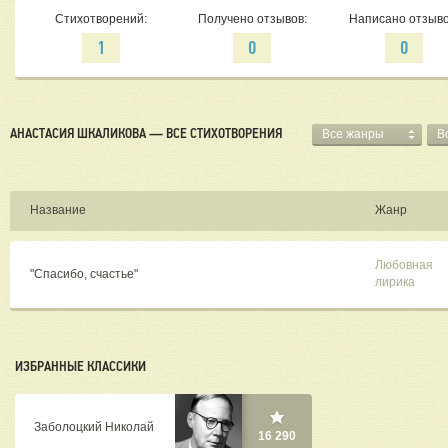
Стихотворений:
Получено отзывов:
Написано отзыво
1
0
0
АНАСТАСИЯ ШКАЛИКОВА — ВСЕ СТИХОТВОРЕНИЯ
Все жанры
В
Название
Жанр
Любовная
"Спасибо, счастье"
лирика
ИЗБРАННЫЕ КЛАССИКИ
Заболоцкий Николай
16 290