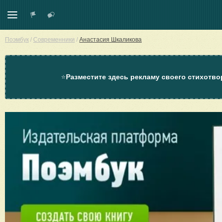
Поэмбук
/
Современники
/
Анастасия Шкаликова
⭐
Разместите здесь рекламу своего стихотво