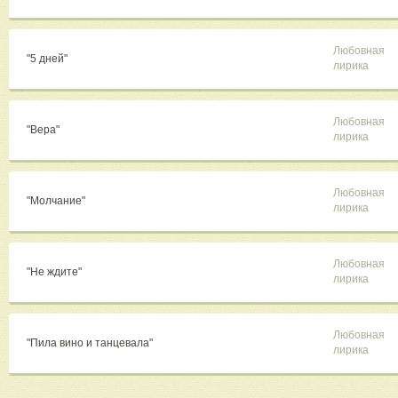
Любовная
"5 дней"
лирика
Любовная
"Вера"
лирика
Любовная
"Молчание"
лирика
Любовная
"Не ждите"
лирика
Любовная
"Пила вино и танцевала"
лирика