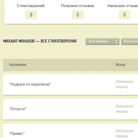
Стихотворений:
Получено отзывов:
Написано отзыво
8
0
0
МИХАИЛ МОНАХОВ — ВСЕ СТИХОТВОРЕНИЯ
Все жанры
Все ра
Название
Жанр
Любовная
"Подруга по переписке"
лирика
Любовная
"Отпусти"
лирика
Любовная
"Привет"
лирика