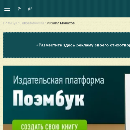
Поэмбук
/
Современники
/
Михаил Монахов
⭐
Разместите здесь рекламу своего стихотво