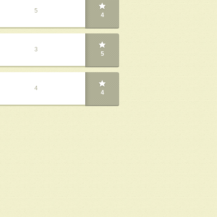
5
4
3
5
4
4