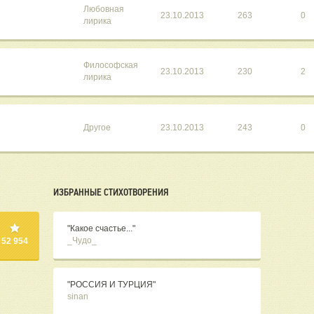
Любовная
23.10.2013
263
0
лирика
Философская
23.10.2013
230
2
лирика
"
Другое
23.10.2013
243
0
ИЗБРАННЫЕ СТИХОТВОРЕНИЯ
"Какое счастье..."
_Чудо_
52 954
"РОССИЯ И ТУРЦИЯ"
sinan