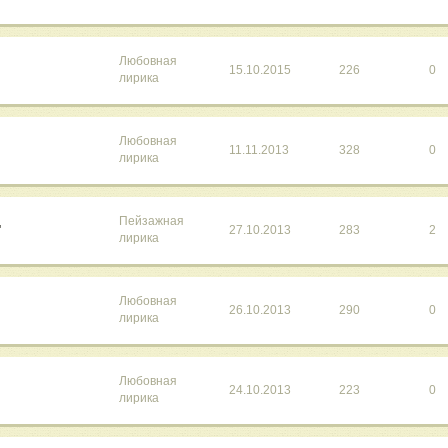
Любовная
15.10.2015
226
0
лирика
Любовная
11.11.2013
328
0
лирика
Пейзажная
"
27.10.2013
283
2
лирика
Любовная
26.10.2013
290
0
лирика
Любовная
24.10.2013
223
0
лирика