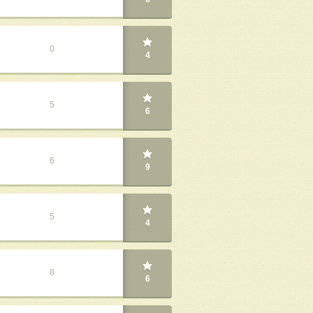
0
4
5
6
6
9
5
4
8
6