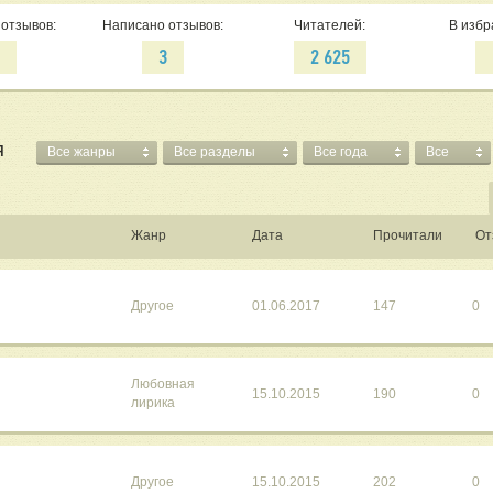
отзывов:
Написано отзывов:
Читателей:
В избр
4
3
2 625
Я
Все жанры
Все разделы
Все года
Все
Жанр
Дата
Прочитали
От
Другое
01.06.2017
147
0
Любовная
15.10.2015
190
0
лирика
Другое
15.10.2015
202
0