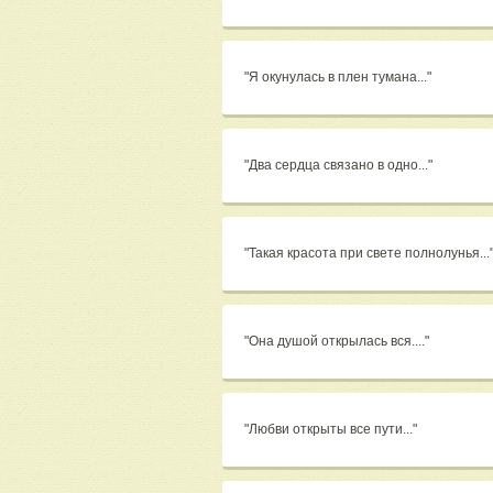
"Я окунулась в плен тумана..."
"Два сердца связано в одно..."
"Такая красота при свете полнолунья...
"Она душой открылась вся...."
"Любви открыты все пути..."