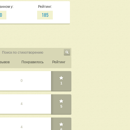
анном у:
Рейтинг:
0
185
зывов
Понравилось
Рейтинг
0
1
4
5
4
6