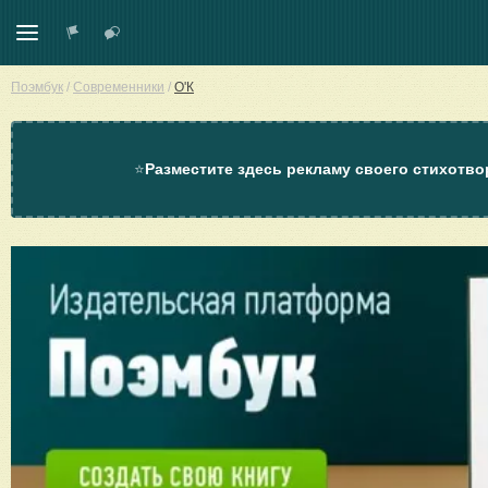
Поэмбук
/
Современники
/
О'К
⭐
Разместите здесь рекламу своего стихотво