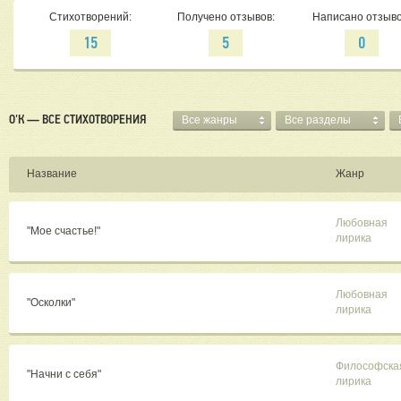
Стихотворений:
Получено отзывов:
Написано отзыво
15
5
0
О'К — ВСЕ СТИХОТВОРЕНИЯ
Все жанры
Все разделы
Название
Жанр
Любовная
"Мое счастье!"
лирика
Любовная
"Осколки"
лирика
Философска
"Начни с себя"
лирика