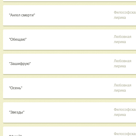
Философска
"Ангел смерти"
лирика
Любовная
"Обещаю"
лирика
Любовная
"Зашифрую"
лирика
Любовная
"Осень"
лирика
Философска
"Звезды"
лирика
Философска