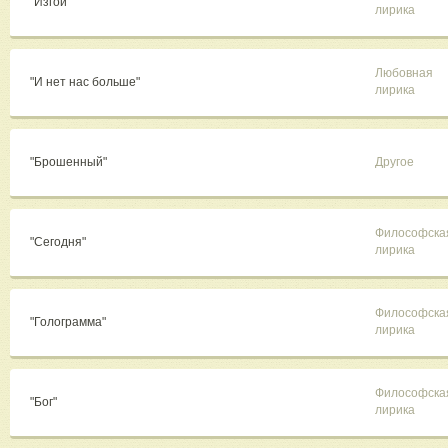
"Изгой"
лирика
Любовная
"И нет нас больше"
лирика
"Брошенный"
Другое
Философска
"Сегодня"
лирика
Философска
"Голограмма"
лирика
Философска
"Бог"
лирика