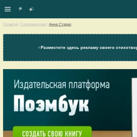
Поэмбук
/
Современники
/
Анна Старко
⭐
Разместите здесь рекламу своего стихотво