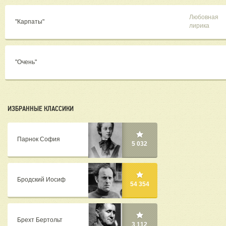
Любовная
"Карпаты"
лирика
"Очень"
ИЗБРАННЫЕ КЛАССИКИ
Парнок София
5 032
Бродский Иосиф
54 354
Брехт Бертольт
3 112