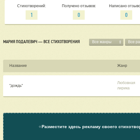
Стихотворений:
Получено отзывов:
Написано отзыво
1
0
0
МАРИЯ ПОДАЛЕВИЧ — ВСЕ СТИХОТВОРЕНИЯ
Все жанры
Все р
Название
Жанр
Любовная
"дождь"
лирика
⭐
Разместите здесь рекламу своего стихотво