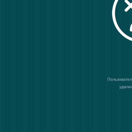
Пользовател
удалил