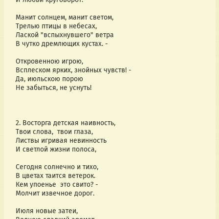
Манит солнцем, манит светом,
Трелью птицы в небесах,
Лаской "вспыхнувшего" ветра
В чутко дремлющих кустах. -
Откровенною игрою,
Всплеском ярких, знойных чувств! -
Да, июльскою порою
Не забыться, не уснуть!
2. Восторга детская наивность,
Твои слова,  твои глаза,
Листвы игривая невинность
И светлой жизни полоса,
Сегодня солнечно и тихо,
В цветах таится ветерок.
Кем упоенье  это свито? -
Молчит извечное дорог.
Июля новые затеи,