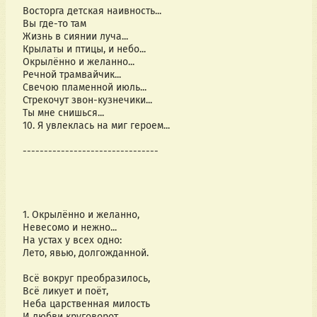
Восторга детская наивность...
Вы где-то там
Жизнь в сиянии луча...
Крылаты и птицы, и небо...
Окрылённо и желанно...
Речной трамвайчик...
Свечою пламенной июль...
Стрекочут звон-кузнечики...
Ты мне снишься...
10. Я увлеклась на миг героем...
--------------------------------
1. Окрылённо и желанно,
Невесомо и нежно...
На устах у всех одно:
Лето, явью, долгожданной.
Всё вокруг преобразилось,
Всё ликует и поёт,
Неба царственная милость
И любви круговорот.