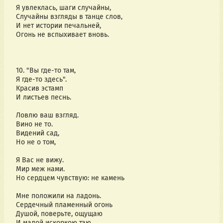
Я увлеклась, шаги случайны,
Случайны взгляды в танце слов,
И нет истории печальней,
Огонь не вспыхивает вновь.
10. "Вы где-то там,
Я где-то здесь".
Красив эстамп
И листьев песнь.
Ловлю ваш взгляд.
Вино не то.
Видений сад,
Но не о том,
Я Вас не вижу.
Мир меж нами.
Но сердцем чувствую: не камень
Мне положили на ладонь.
Сердечный пламенный огонь
Душой, поверьте, ощущаю
И малой искоркою таю.