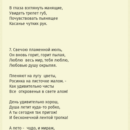
В глаза взглянуть манящие,
Увидеть трепет губ,
Почувствовать пьянящее
Касанье чутких рук.
7. Свечою пламенной июль,
Он вновь горит, горит пылая,
Люблю  весь мир, тебя люблю,
Любовью душу окрыляя.
Пленяют на лугу  цветы,
Росинка на листочке малом. -
Как удивительно чисты
Все  откровенья в свете алом!
День удивительно хорош,
Душа летит куда-то робко,
А ты сегодня так пригож!
И бесконечной лентой тропка!
А лето -  чудо, и мираж,