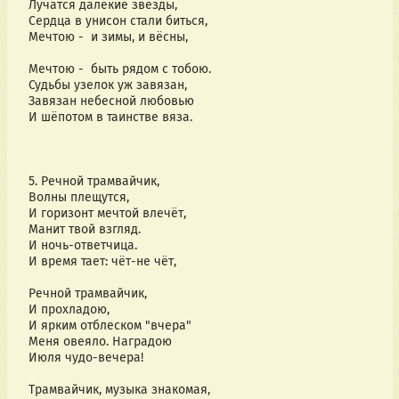
Лучатся далёкие звёзды,
Сердца в унисон стали биться,
Мечтою -  и зимы, и вёсны,
Мечтою -  быть рядом с тобою.
Судьбы узелок уж завязан,
Завязан небесной любовью
И шёпотом в таинстве вяза.
5. Речной трамвайчик,
Волны плещутся,
И горизонт мечтой влечёт,
Манит твой взгляд. 
И ночь-ответчица.
И время тает: чёт-не чёт,
Речной трамвайчик,
И прохладою,
И ярким отблеском "вчера"
Меня овеяло. Наградою
Июля чудо-вечера!
Трамвайчик, музыка знакомая,