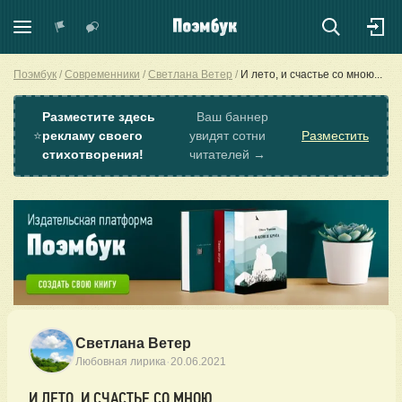
Поэмбук
Современники
Светлана Ветер
И лето, и счастье со мною...
Разместите здесь
Ваш баннер
⭐
рекламу своего
увидят сотни
Разместить
стихотворения!
читателей →
Светлана Ветер
·
Любовная лирика
20.06.2021
И ЛЕТО, И СЧАСТЬЕ СО МНОЮ...