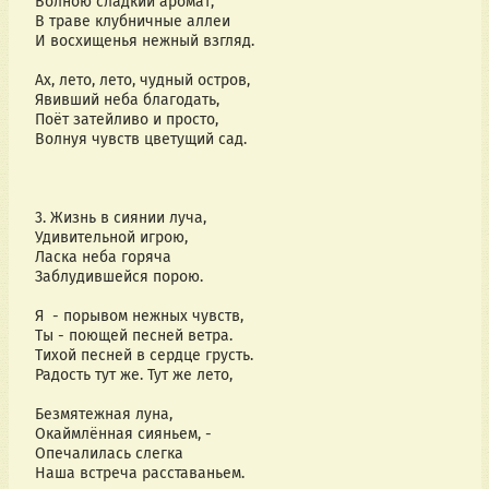
Волною сладкий аромат,
В траве клубничные аллеи
И восхищенья нежный взгляд.
Ах, лето, лето, чудный остров,
Явивший неба благодать,
Поёт затейливо и просто,
Волнуя чувств цветущий сад.
3. Жизнь в сиянии луча,
Удивительной игрою,
Ласка неба горяча
Заблудившейся порою.
Я  - порывом нежных чувств,
Ты - поющей песней ветра.
Тихой песней в сердце грусть.
Радость тут же. Тут же лето,
Безмятежная луна,
Окаймлённая сияньем, -
Опечалилась слегка
Наша встреча расставаньем.