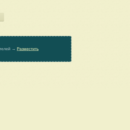
ателей →
Разместить
© Poembook.ru, 2026