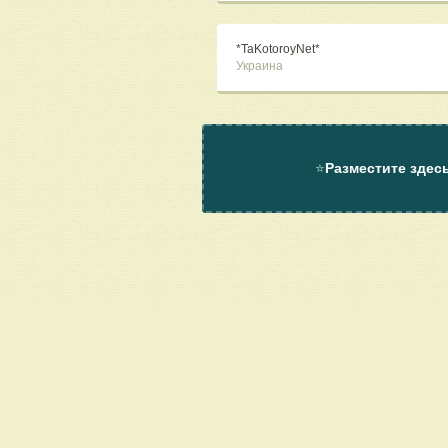
*TaKotoroyNet*
Украина
⭐
Разместите здес
О проекте
Помощь
Контакт