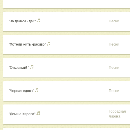
"За деньги - да! "
Песни
"Хотели жить красиво"
Песни
"Открывай! "
Песни
"Черная вдова"
Песни
Городская
"Дом на Кирова"
лирика