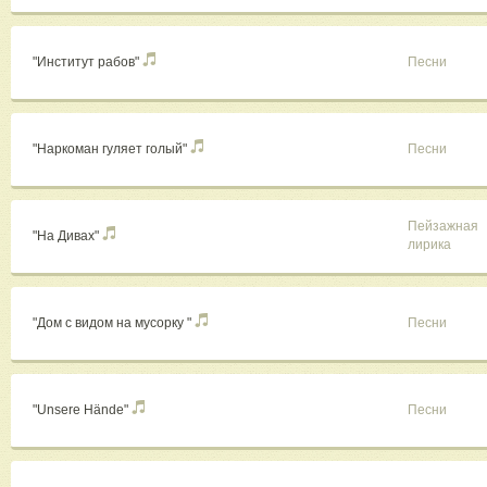
"Институт рабов"
Песни
"Наркоман гуляет голый"
Песни
Пейзажная
"На Дивах"
лирика
"Дом с видом на мусорку "
Песни
"Unsere Hände"
Песни