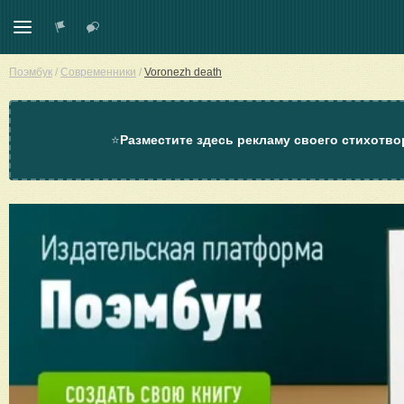
Поэмбук
/
Современники
/
Voronezh death
⭐
Разместите здесь рекламу своего стихотво