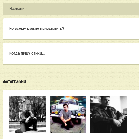
В-тре
проис
Название
персо
В-четв
ходу д
Ко всему можно привыкнуть?
автор
логик
Когда пишу стихи...
ФОТОГРАФИИ