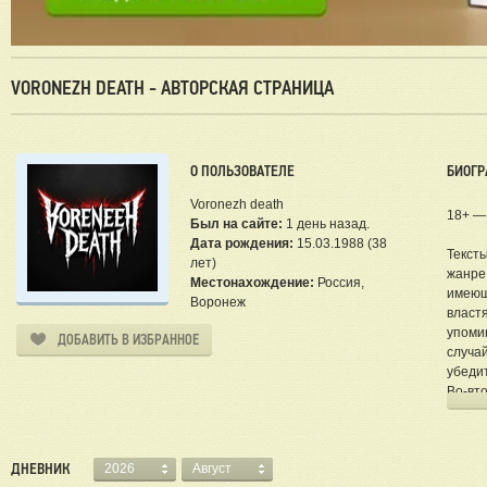
VORONEZH DEATH - АВТОРСКАЯ СТРАНИЦА
О ПОЛЬЗОВАТЕЛЕ
БИОГР
Voronezh death
18+ —
Был на сайте:
1 день назад.
Дата рождения:
15.03.1988 (38
Текст
лет)
жанре 
Местонахождение:
Россия,
имеющ
Воронеж
власт
упомин
ДОБАВИТЬ В ИЗБРАННОЕ
случа
убеди
Во-вт
во вся
виду.
фамил
ДНЕВНИК
2026
Август
совер