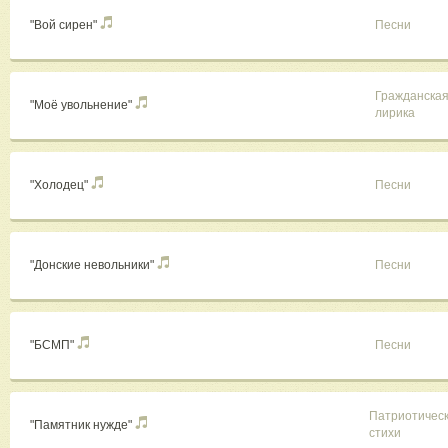
"Вой сирен"
Песни
Гражданска
"Моë увольнение"
лирика
"Холодец"
Песни
"Донские невольники"
Песни
"БСМП"
Песни
Патриотичес
"Памятник нужде"
стихи