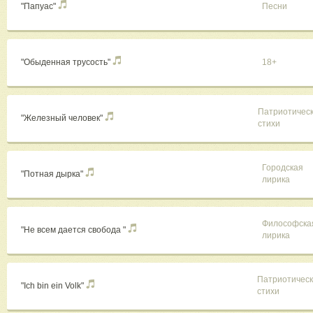
"Папуас"
Песни
"Обыденная трусость"
18+
Патриотичес
"Железный человек"
стихи
Городская
"Потная дырка"
лирика
Философска
"Не всем дается свобода "
лирика
Патриотичес
"Ich bin ein Volk"
стихи