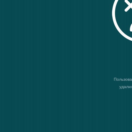
Пользова
удалил