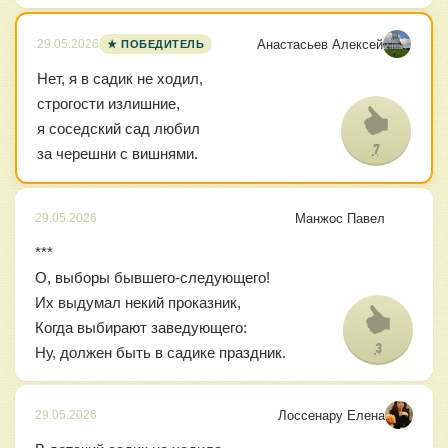
Анастасьев Алексей
29.05.2026
★ ПОБЕДИТЕЛЬ
Нет, я в садик не ходил,
строгости излишние,
я соседский сад любил
7
за черешни с вишнями.
Манжос Павел
29.05.2026
***
О, выборы бывшего-следующего!
Их выдумал некий проказник,
Когда выбирают заведующего:
3
Ну, должен быть в садике праздник.
Лоссенару Елена
29.05.2026