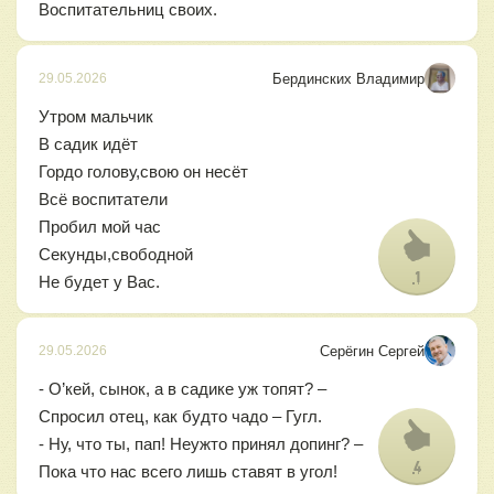
Воспитательниц своих.
Бердинских Владимир
29.05.2026
Утром мальчик
В садик идёт
Гордо голову,свою он несёт
Всё воспитатели
Пробил мой час
Секунды,свободной
1
Не будет у Вас.
Серёгин Сергей
29.05.2026
- О’кей, сынок, а в садике уж топят? –
Спросил отец, как будто чадо – Гугл.
- Ну, что ты, пап! Неужто принял допинг? –
4
Пока что нас всего лишь ставят в угол!