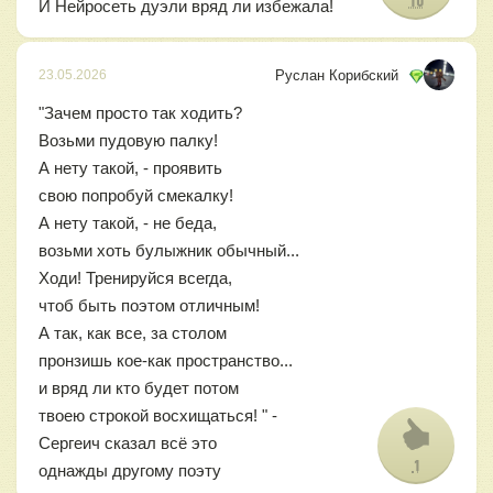
10
И Нейросеть дуэли вряд ли избежала!
Руслан Корибский
23.05.2026
"Зачем просто так ходить?
Возьми пудовую палку!
А нету такой, - проявить
свою попробуй смекалку!
А нету такой, - не беда,
возьми хоть булыжник обычный...
Ходи! Тренируйся всегда,
чтоб быть поэтом отличным!
А так, как все, за столом
пронзишь кое-как пространство...
и вряд ли кто будет потом
твоею строкой восхищаться! " -
Сергеич сказал всё это
1
однажды другому поэту