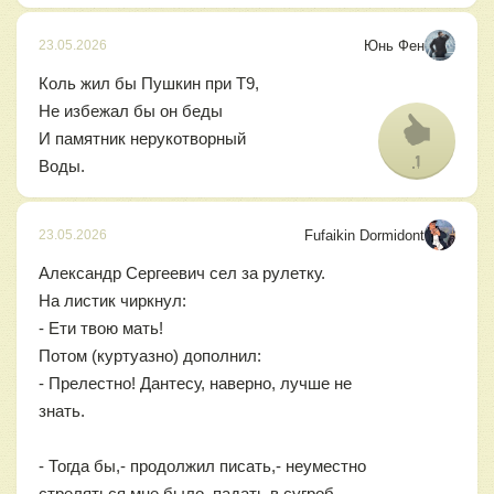
Юнь Фен
23.05.2026
Коль жил бы Пушкин при Т9,
Не избежал бы он беды
И памятник нерукотворный
1
Воды.
Fufaikin Dormidont
23.05.2026
Александр Сергеевич сел за рулетку.
На листик чиркнул:
- Ети твою мать!
Потом (куртуазно) дополнил:
- Прелестно! Дантесу, наверно, лучше не
знать.
- Тогда бы,- продолжил писать,- неуместно
стреляться мне было, падать в сугроб.