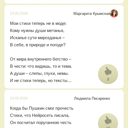
Маргарита Крымская
23.05.2026
Мои стихи теперь не в моде:
Кому нужны души метанья,
Исканье сути мирозданья –
В себе, в природе и погоде?
От мира внутреннего бегство –
В чести: что видишь, то и тема.
А души – слепы, глухи, немы.
8
И не стихи теперь, но тексты…
Людмила Писаренко
23.05.2026
Когда бы Пушкин смог прочесть
Стихи, что Нейросеть писала,
Он посчитал поруганною честь