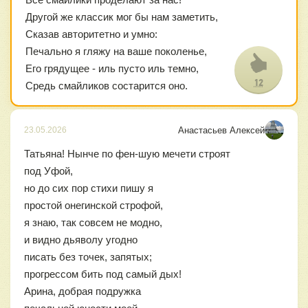
Другой же классик мог бы нам заметить,
Сказав авторитетно и умно:
Печально я гляжу на ваше поколенье,
Его грядущее - иль пусто иль темно,
12
Средь смайликов состарится оно.
Анастасьев Алексей
23.05.2026
Татьяна! Нынче по фен-шую мечети строят
под Уфой,
но до сих пор стихи пишу я
простой онегинской строфой,
я знаю, так совсем не модно,
и видно дьяволу угодно
писать без точек, запятых;
прогрессом бить под самый дых!
Арина, добрая подружка