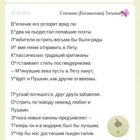
Степанян (Богомолова) Татьяна
23.05.2026
В*еличие его оспорят вряд ли
Е*два на пьедестал попавшие поэты.
Л*юбители острить весьма бы были рады
И* имя гения отправить в Лету.
К*лассических традиций критиканы
О*тстаивают стиль постмодернизма:
-- М*инувшие века пусть в Лету канут,
У*йдёт и Пушкин, как другие атавизмы.
П*ускай потешатся, друг друга забавляя.
О*стрить по поводу невежд любил и
Пушкин.
Э*поха новые каноны предъявляет --
Т*еперь он и в модерне был бы лучшим,
6
У*тёр бы нос достигшим пьедесталов.