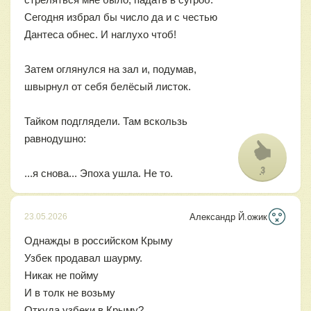
Сегодня избрал бы число да и с честью
Дантеса обнес. И наглухо чтоб!
Затем оглянулся на зал и, подумав,
швырнул от себя белёсый листок.
Тайком подглядели. Там вскользь
равнодушно:
3
...я снова... Эпоха ушла. Не то.
Александр Й.ожик
23.05.2026
Однажды в российском Крыму
Узбек продавал шаурму.
Никак не пойму
И в толк не возьму
Откуда узбеки в Крыму?