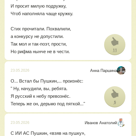
И просит милую подружку,
Чтоб наполняла чаще кружку.
Стих прочитали. Похвалили,
а конкурсу не допустили.
Так мол и так-поэт, прости,
11
Но рифма нынче не в чести.
Анна Паршина
23.05.2026
О... Встал бы Пушкин,... произнёс:
" Ну, начудили, вы, ребята.
Я русский к небу превознёс.
5
Теперь же он, дерьмо под пяткой..."
Иванов Анатолий
23.05.2026
С ИИ АС Пушкин, «взяв на пушку»,