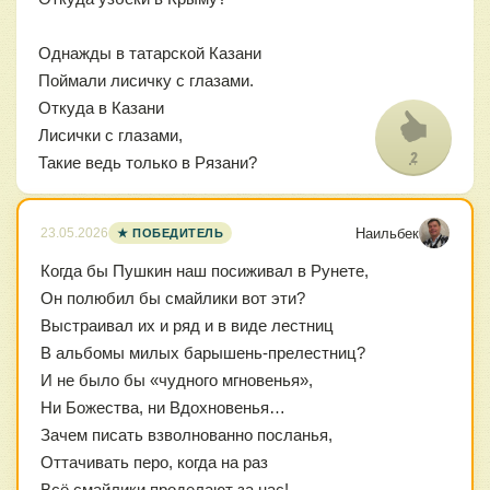
Однажды в татарской Казани
Поймали лисичку с глазами.
Откуда в Казани
Лисички с глазами,
2
Такие ведь только в Рязани?
Наильбек
23.05.2026
★ ПОБЕДИТЕЛЬ
Когда бы Пушкин наш посиживал в Рунете,
Он полюбил бы смайлики вот эти?
Выстраивал их и ряд и в виде лестниц
В альбомы милых барышень-прелестниц?
И не было бы «чудного мгновенья»,
Ни Божества, ни Вдохновенья…
Зачем писать взволнованно посланья,
Оттачивать перо, когда на раз
Всё смайлики проделают за нас!