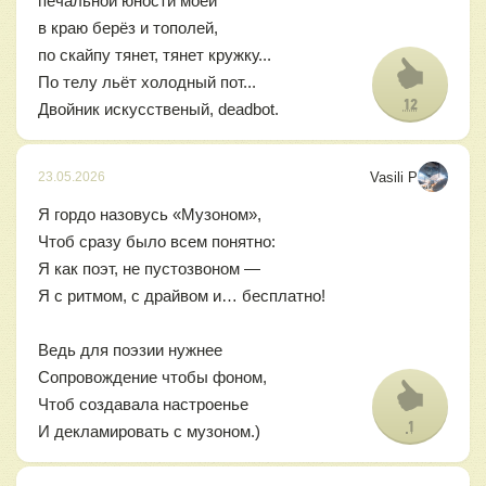
печальной юности моей
в краю берёз и тополей,
по скайпу тянет, тянет кружку...
По телу льёт холодный пот...
12
Двойник искусственый, deadbot.
Vasili P
23.05.2026
Я гордо назовусь «Музоном»,
Чтоб сразу было всем понятно:
Я как поэт, не пустозвоном —
Я с ритмом, с драйвом и… бесплатно!
Ведь для поэзии нужнее
Сопровождение чтобы фоном,
Чтоб создавала настроенье
1
И декламировать с музоном.)