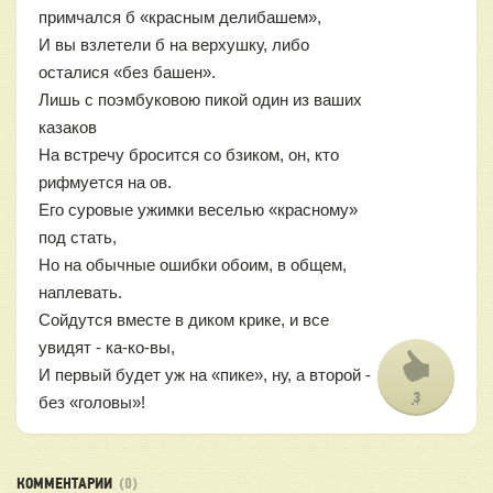
примчался б «красным делибашем»,
И вы взлетели б на верхушку, либо
осталися «без башен».
Лишь с поэмбуковою пикой один из ваших
казаков
На встречу бросится со бзиком, он, кто
рифмуется на ов.
Его суровые ужимки веселью «красному»
под стать,
Но на обычные ошибки обоим, в общем,
наплевать.
Сойдутся вместе в диком крике, и все
увидят - ка-ко-вы,
И первый будет уж на «пике», ну, а второй -
3
без «головы»!
КОММЕНТАРИИ
(0)