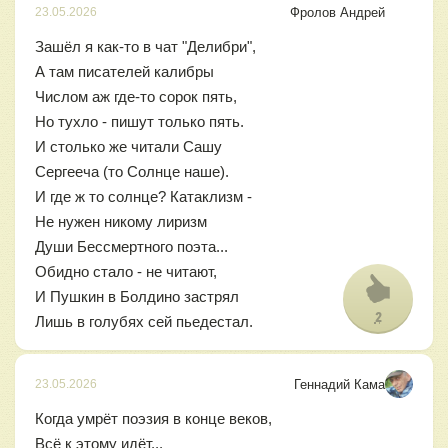
Фролов Андрей
23.05.2026
Зашёл я как-то в чат "Делибри",
А там писателей калибры
Числом аж где-то сорок пять,
Но тухло - пишут только пять.
И столько же читали Сашу
Сергееча (то Солнце наше).
И где ж то солнце? Катаклизм -
Не нужен никому лиризм
Души Бессмертного поэта...
Обидно стало - не читают,
И Пушкин в Болдино застрял
2
Лишь в голубях сей пьедестал.
Геннадий Кама
23.05.2026
Когда умрёт поэзия в конце веков,
Всё к этому идёт...