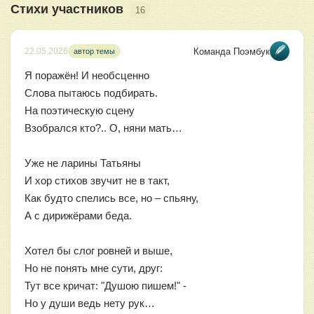
Стихи участников
16
Команда Поэмбук
22.05.2026
автор темы
Я поражён! И необсценно
Слова пытаюсь подбирать.
На поэтическую сцену
Взобрался кто?.. О, няни мать…
Уже не ларины Татьяны
И хор стихов звучит не в такт,
Как будто спелись все, но – спьяну,
А с дирижёрами беда.
Хотел бы слог ровней и выше,
Но не понять мне сути, друг:
Тут все кричат: "Душою пишем!" -
Но у души ведь нету рук…