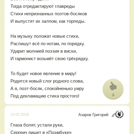
Тогда отредактируют главреды
Стихи непризнанных поэтов-босяков
И выпустят их залпом, как торпеды.
На музыку положат новые стихи,
Распишут всё по нотам, по порядку.
Ударит молнией поэзия в виски,
И гармонист возьмёт свою трёхрядку.
То будет новое явление в миру!
Родится новый слог родного слова,
А я, поэт-босяк, спокойненько умру
4
Под декламацию стиха простого!
Азаров Григорий
23.05.2026
Глаза болят, устали руки,
Сергеич пишет в «Поэмбуке»