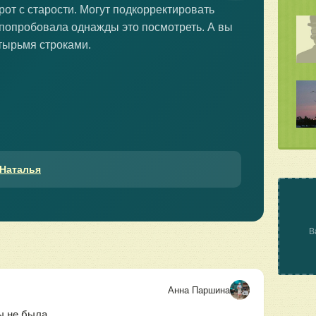
рот с старости. Могут подкорректировать
я попробовала однажды это посмотреть. А вы
тырьмя строками.
 Наталья
В
Анна Паршина
ы не была,