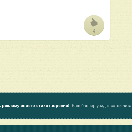
4
ь рекламу своего стихотворения!
Ваш баннер увидят сотни чит