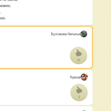
можно.
,
жно.
Булгакова Наталья
11
Курьер
1