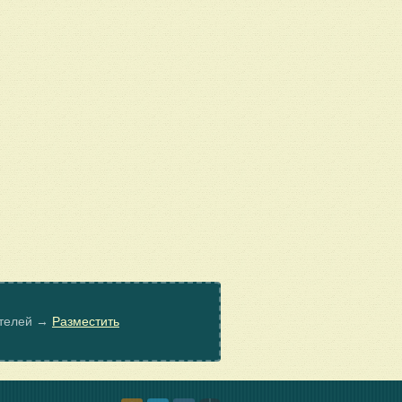
ателей →
Разместить