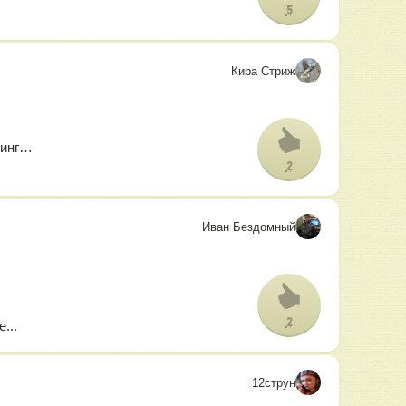
5
Кира Стриж
синг…
2
Иван Бездомный
2
...
12струн