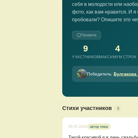
себя в молодости или наобо
фото, как вам нравится. И 
пробовали? Опишите это че
Правила
9
4
УЧАСТНИКОВ
МАКСИМУМ СТРОК
Победитель:
Булгакова
Стихи участников
9
09.05.2026
автор темы
Такой красивой я в день свадьб