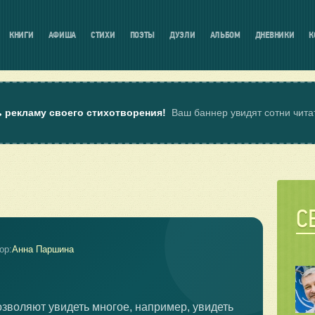
КНИГИ
АФИША
СТИХИ
ПОЭТЫ
ДУЭЛИ
АЛЬБОМ
ДНЕВНИКИ
К
ь рекламу своего стихотворения!
Ваш баннер увидят сотни чит
С
ор:
Анна Паршина
зволяют увидеть многое, например, увидеть