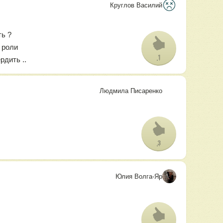
Круглов Василий
ть ?
. роли
1
рдить ..
Людмила Писаренко
3
Юлия Волга-Яр