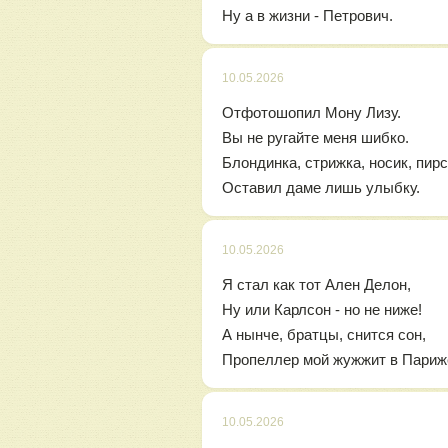
Ну а в жизни - Петрович.
10.05.2026
Отфотошопил Мону Лизу.
Вы не ругайте меня шибко.
Блондинка, стрижка, носик, пир
Оставил даме лишь улыбку.
10.05.2026
Я стал как тот Ален Делон,
Ну или Карлсон - но не ниже!
А нынче, братцы, снится сон,
Пропеллер мой жужжит в Париже
10.05.2026