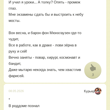
И учил я уроки... А толку? Опять - промеж
глаз.
Мне экзамены сдать бы и выстроить к небу
мосты.
Вон весна, и барон фон Мюнхгаузен где-то
чудит,
Все в работе, как в драке - лови зёрна в
руку и сей!
Вечно заняты - повар, хирург, космонавт и
бандит,
Даже мытарю некогда знать, чем хвастлив
3
фарисей.
Курьер
08.05.2026
*
В роддоме познал