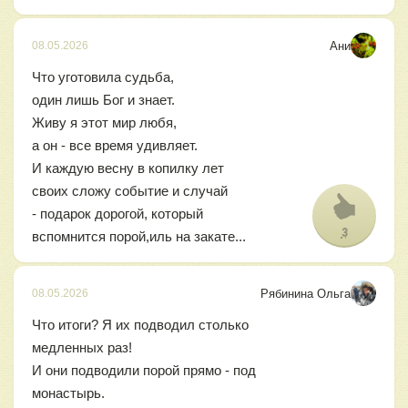
Ани
08.05.2026
Что уготовила судьба,
один лишь Бог и знает.
Живу я этот мир любя,
а он - все время удивляет.
И каждую весну в копилку лет
своих сложу событие и случай
- подарок дорогой, который
3
вспомнится порой,иль на закате...
Рябинина Ольга
08.05.2026
Что итоги? Я их подводил столько
медленных раз!
И они подводили порой прямо - под
монастырь.