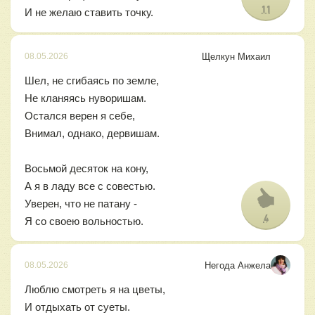
11
И не желаю ставить точку.
Щелкун Михаил
08.05.2026
Шел, не сгибаясь по земле,
Не кланяясь нуворишам.
Остался верен я себе,
Внимал, однако, дервишам.
Восьмой десяток на кону,
А я в ладу все с совестью.
Уверен, что не патану -
4
Я со своею вольностью.
Негода Aнжела
08.05.2026
Люблю смотреть я на цветы,
И отдыхать от суеты.