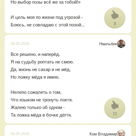
Но выбор позы всё же за тобой!»
И цель моя по жизни под угрозой -
5
Боюсь, не совладаю с этой позой...
Наильбек
08.05.2026
Все решено, и наперёд.
Я на судьбу роптать не смею.
Да, жизнь не сахар и не мёд,
Но ложку мёда я имею.
Нелепо сожалеть о том,
Что языком не тронуть локтя.
Жалею только об одном -
11
Та ложка мёда в бочке дёгтя.
Ком Владимир
08.05.2026