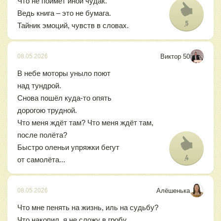
Что не поймет иной чудак.
Ведь книга – это не бумага.
5
Тайник эмоций, чувств в словах.
Виктор 50
08.05.2026
В небе моторы уныло поют
над тундрой.
Снова пошёл куда-то опять
дорогою трудной.
Что меня ждёт там? Что меня ждёт там,
после полёта?
Быстро оленьи упряжки бегут
4
от самолёта...
Алёшенька
08.05.2026
Что мне пенять на жизнь, иль на судьбу?
Что накопил, я не сложу в гробу.