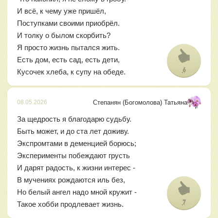
И всё, к чему уже пришёл,
Поступками своими приобрёл.
И толку о былом скорбить?
Я просто жизнь пытался жить.
Есть дом, есть сад, есть дети,
6
Кусочек хлеба, к супу на обеде.
Степанян (Богомолова) Татьяна
08.05.2026
За щедрость я благодарю судьбу.
Быть может, и до ста лет доживу.
Экспромтами в деменцией борюсь;
Эксперименты побеждают грусть
И дарят радость, к жизни интерес -
В мучениях рождаются иль без,
Но белый ангел надо мной кружит -
7
Такое хобби продлевает жизнь.