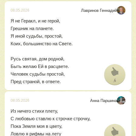
Лавринов Геннадий
08.05.2026
Я не Геракл, и не герой,
Грешник на планете.
Я иной судьбы, простой,
Коих, большинство на Свете.
Русь святая, дом родной,
Быть желаю Ей в расцвете.
Человек судьбы простой,
4
Пред страной, в ответе.
Анна Паршина
08.05.2026
Из ничего стихи плету,
С любовью ставлю к строчке строчку,
Пока Земля моя в цвету,
Ловлю я рифмы на лету