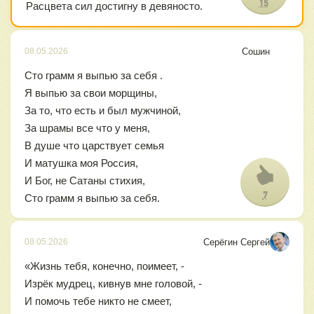
15
Расцвета сил достигну в девяносто.
Сошин
08.05.2026
Сто грамм я выпью за себя .
Я выпью за свои морщины,
За то, что есть и был мужчиной,
За шрамы все что у меня,
В душе что царствует семья
И матушка моя Россия,
И Бог, не Сатаны стихия,
7
Сто грамм я выпью за себя.
Серёгин Сергей
08.05.2026
«Жизнь тебя, конечно, поимеет, -
Изрёк мудрец, кивнув мне головой, -
И помочь тебе никто не смеет,