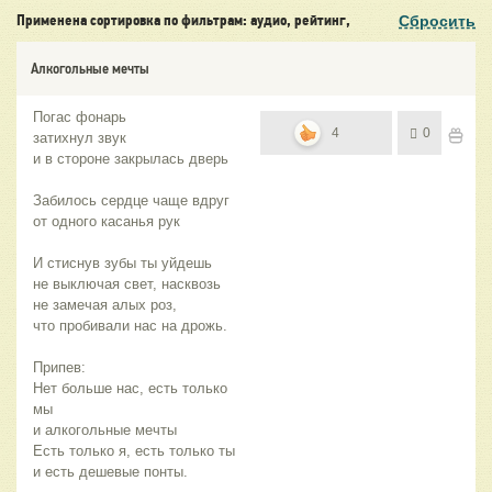
Сбросить
Применена сортировка по фильтрам: аудио, рейтинг,
Алкогольные мечты
Погас фонарь
4
0
затихнул звук
и в стороне закрылась дверь
Забилось сердце чаще вдруг
от одного касанья рук
И стиснув зубы ты уйдешь
не выключая свет, насквозь
не замечая алых роз,
что пробивали нас на дрожь.
Припев:
Нет больше нас, есть только
мы
и алкогольные мечты
Есть только я, есть только ты
и есть дешевые понты.