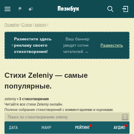
Поэмбук
Стихи
zeleniy
Разместите здесь
Ваш баннер
⭐
рекламу своего
увидят сотни
Разместить
стихотворения!
читателей →
Стихи Zeleniy — самые
популярные.
zeleniy •
3 стихотворения
Читайте все стихи Zeleniy онлайн.
Полное собрание стихотворений с комментариями и оценками.
ДАТА
ЖАНР
РЕЙТИНГ
АУДИО