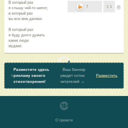
В который раз
7
1
я слышу чей-то шепот,
в который раз
вы все мне далеки.
В который раз
я буду долго думать
какие люди
мудаки.
Разместите здесь
Ваш баннер
⭐
рекламу своего
увидят сотни
Разместить
стихотворения!
читателей →
О проекте