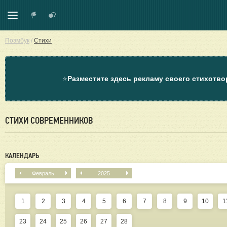
Поэмбук
/
Стихи
⭐
Разместите здесь рекламу своего стихотво
СТИХИ СОВРЕМЕННИКОВ
КАЛЕНДАРЬ
Февраль
2025
1
2
3
4
5
6
7
8
9
10
1
23
24
25
26
27
28