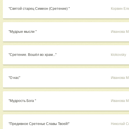
"Святой старец Симеон (Сретение) "
Корвин Ел
"Мудрые мысли "
Иванова М
"Сретение. Вошëл во храм..."
klokovsky
"О нас"
Иванова М
"Мудрость Бога "
Иванова М
"Предивное Сретенье Славы Твоей!"
Николай С