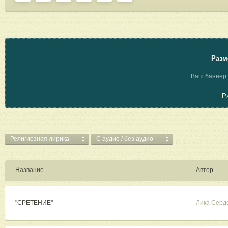
Разм
Ваш баннер 
Р
Религиозная лирика
C аудио / без аудио
Название
Автор
"СРЕТЕНИЕ"
Лика Серд