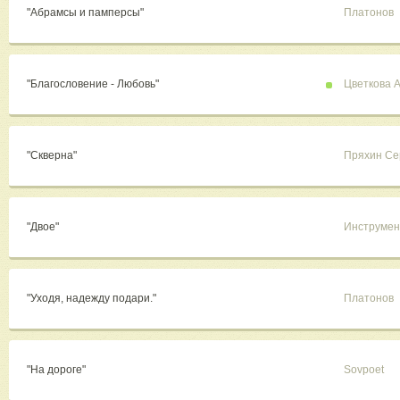
"Абрамсы и памперсы"
Платонов
"Благословение - Любовь"
Цветкова 
"Скверна"
Пряхин Се
"Двое"
Инструмен
"Уходя, надежду подари."
Платонов
"На дороге"
Sovpoet