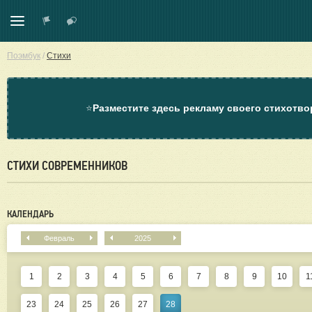
Поэмбук
/
Стихи
⭐
Разместите здесь рекламу своего стихотво
СТИХИ СОВРЕМЕННИКОВ
КАЛЕНДАРЬ
Февраль
2025
1
2
3
4
5
6
7
8
9
10
1
23
24
25
26
27
28