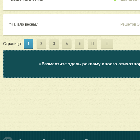
"Начало весны."
Решетов Э
1
2
3
4
5
Страница:
⭐
Разместите здесь рекламу своего стихотво