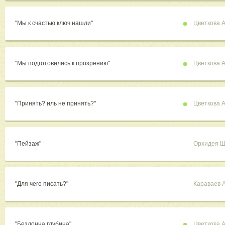
"Мы к счастью ключ нашли"
Цветкова 
"Мы подготовились к прозрению"
Цветкова 
"Принять? иль не принять?"
Цветкова 
"Пейзаж"
Орхидея 
"Для чего писать?"
Караваев 
"Бездонна глубина"
Цветкова 