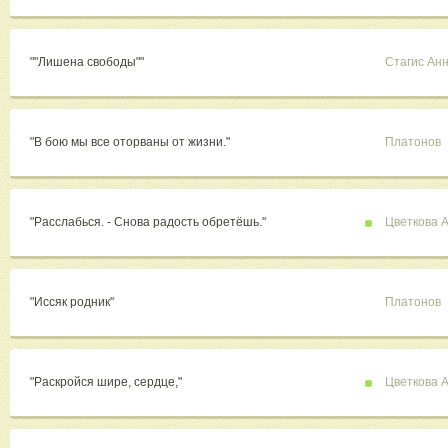
""Лишена свободы""
Стагис Ан
"В бою мы все оторваны от жизни."
Платонов
"Расслабься. - Снова радость обретёшь."
Цветкова 
"Иссяк родник"
Платонов
"Раскройся шире, сердце,"
Цветкова 