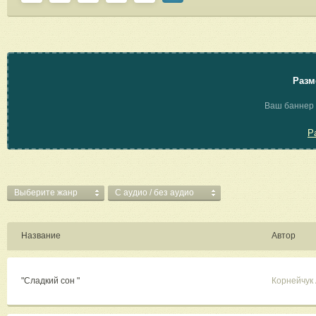
Разм
Ваш баннер 
Р
Выберите жанр
C аудио / без аудио
Название
Автор
"Сладкий сон "
Корнейчук