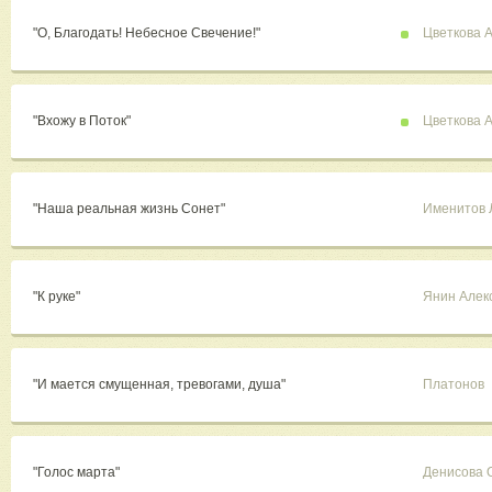
"О, Благодать! Небесное Свечение!"
Цветкова 
"Вхожу в Поток"
Цветкова 
"Наша реальная жизнь Сонет"
Именитов 
"К руке"
Янин Алек
"И мается смущенная, тревогами, душа"
Платонов
"Голос марта"
Денисова 