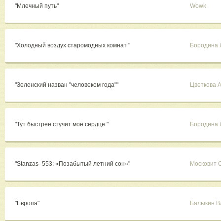
"Млечный путь"
Wowk
"Холодный воздух старомодных комнат "
Бородина 
"Зеленский назван "человеком года""
Цветкова 
"Тут быстрее стучит моё сердце "
Бородина 
"Stanzas–553: «Позабытый летний сон»"
Московит 
"Европа"
Балыкин В