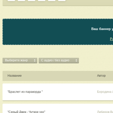
Ваш баннер у
Р
Выберите жанр
C аудио / без аудио
Название
Автор
"Браслет из паракорда "
Бородина 
"Серый Джек - Чуткое ухо"
Либеров В