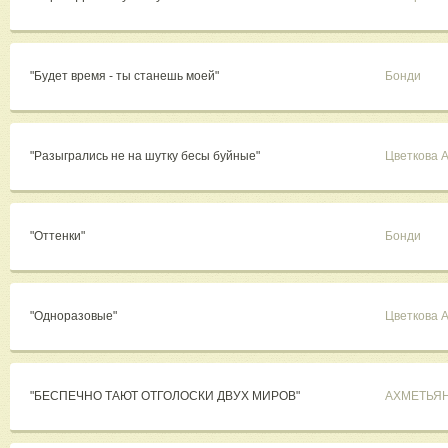
"Будет время - ты станешь моей"
Бонди
"Разыгрались не на шутку бесы буйные"
Цветкова 
"Оттенки"
Бонди
"Одноразовые"
Цветкова 
"БЕСПЕЧНО ТАЮТ ОТГОЛОСКИ ДВУХ МИРОВ"
АХМЕТЬЯ