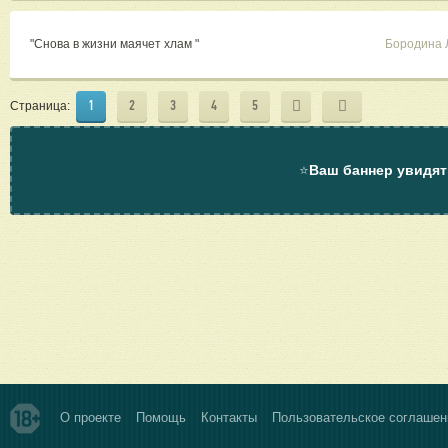
"Снова в жизни маячет хлам "
Бородина 
1
2
3
4
5
Страница:
⭐
Ваш баннер увидят
О проекте
Помощь
Контакты
Пользовательское соглашен