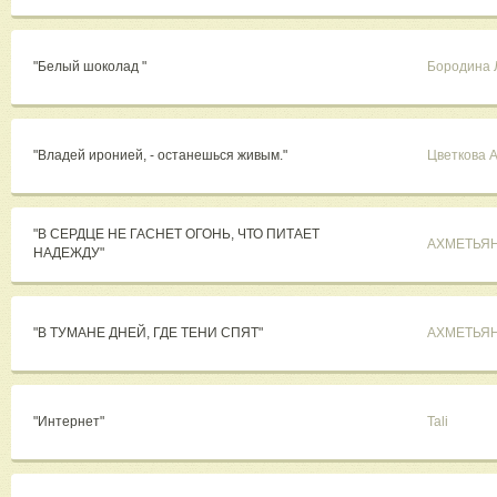
"Белый шоколад "
Бородина 
"Владей иронией, - останешься живым."
Цветкова 
"В СЕРДЦЕ НЕ ГАСНЕТ ОГОНЬ, ЧТО ПИТАЕТ
АХМЕТЬЯ
НАДЕЖДУ"
"В ТУМАНЕ ДНЕЙ, ГДЕ ТЕНИ СПЯТ"
АХМЕТЬЯ
"Интернет"
Tali