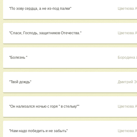
"По зову сердца, а не из-под палки"
Цветкова 
"Спаси, Господь, защитников Отечества."
Цветкова 
"Болезнь "
Бородина 
"Твой дождь"
Дмитрий Э
"Он нализался ночью с горя " в стельку""
Цветкова 
"Нам надо победить и не забыть"
Цветкова 