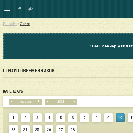
Поэмбук
/
Стихи
⭐
Ваш баннер увидят
СТИХИ СОВРЕМЕННИКОВ
КАЛЕНДАРЬ
Февраль
2025
1
2
3
4
5
6
7
8
9
10
1
23
24
25
26
27
28