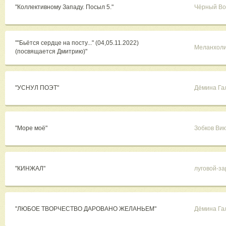
"Коллективному Западу. Посыл 5."
Чёрный Во
""Бьётся сердце на посту..." (04,05.11.2022)
Меланхоли
(посвящается Дмитрию)"
"УСНУЛ ПОЭТ"
Дёмина Га
"Море моё"
Зобков Ви
"КИНЖАЛ"
луговой-з
"ЛЮБОЕ ТВОРЧЕСТВО ДАРОВАНО ЖЕЛАНЬЕМ"
Дёмина Га