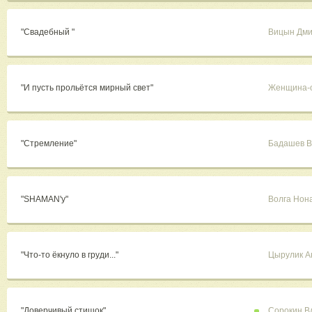
"Свадебный "
Вицын Дми
"И пусть прольётся мирный свет"
Женщина-
"Стремление"
Бадашев В
"SHAMAN'у"
Волга Нон
"Что-то ёкнуло в груди..."
Цырулик А
"Доверчивый стишок"
Сорокин В