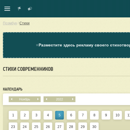
Поэмбук
/
Стихи
⭐
Разместите здесь рекламу своего стихотво
СТИХИ СОВРЕМЕННИКОВ
КАЛЕНДАРЬ
Ноябрь
2022
1
2
3
4
5
6
7
8
9
10
1
23
24
25
26
27
28
29
30