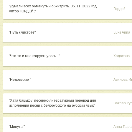
"Думали всех обмануть и обхитрить. 05. 11. 2022 год.
Гордей
Автор ГОРДЕЙ,"
"Путь к чистоте"
Luks Anna
"Что-то и мне взгрустнулось..."
Хадаханэ 
"Недоверие "
Авилова И
"Хата бацькоў: песенно-литературный перевод для
Bazhan Iry
исполнения песни с белорусского на русский язык"
"Минута "
Анна Пар