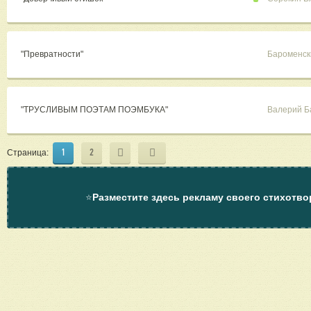
"Превратности"
Бароменск
"ТРУСЛИВЫМ ПОЭТАМ ПОЭМБУКА"
Валерий Б
1
2
Страница:
⭐
Разместите здесь рекламу своего стихотво