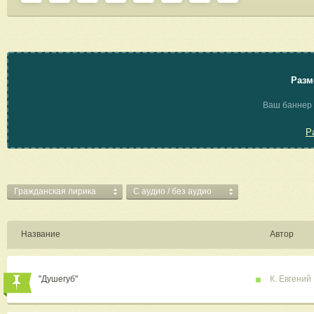
Разм
Ваш баннер 
Р
Гражданская лирика
C аудио / без аудио
Название
Автор
"Душегуб"
К. Евгений