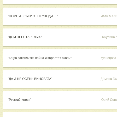
"ПОМНИТ СЫН: ОТЕЦ УХОДИТ..."
Иван МАЛ
"ДОМ ПРЕСТАРЕЛЫХ"
Никулина 
"Когда закончится война и зарастет окоп?"
Кузнецова
"ДА И НЕ ОСЕНЬ ВИНОВАТА"
Дёмина Га
"Русский Крест"
Юрий Соп