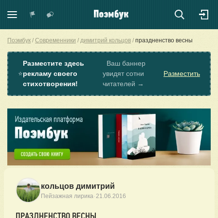
Поэмбук
Современники
димитрий кольцов
праздненство весны
Разместите здесь
Ваш баннер
⭐
рекламу своего
увидят сотни
Разместить
стихотворения!
читателей →
кольцов димитрий
·
Пейзажная лирика
21.06.2016
ПРАЗДНЕНСТВО ВЕСНЫ