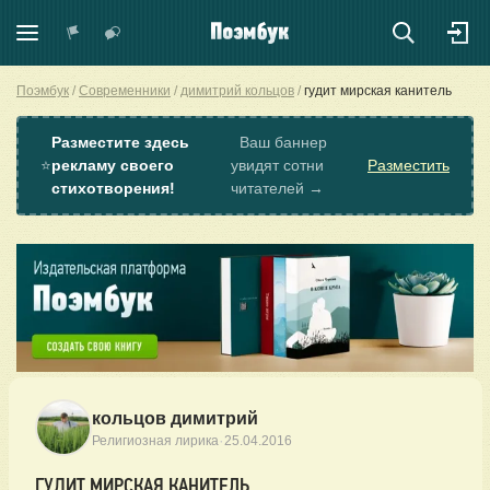
Поэмбук
Современники
димитрий кольцов
гудит мирская канитель
Разместите здесь
Ваш баннер
⭐
рекламу своего
увидят сотни
Разместить
стихотворения!
читателей →
кольцов димитрий
·
Религиозная лирика
25.04.2016
ГУДИТ МИРСКАЯ КАНИТЕЛЬ