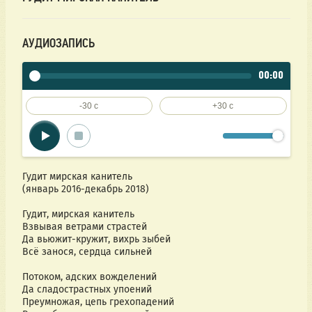
АУДИОЗАПИСЬ
00:00
-30 c
+30 c
Гудит мирская канитель
(январь 2016-декабрь 2018)
Гудит, мирская канитель
Взвывая ветрами страстей
Да вьюжит-кружит, вихрь зыбей
Всё занося, сердца сильней
Потоком, адских вожделений
Да сладострастных упоений
Преумножая, цепь грехопадений