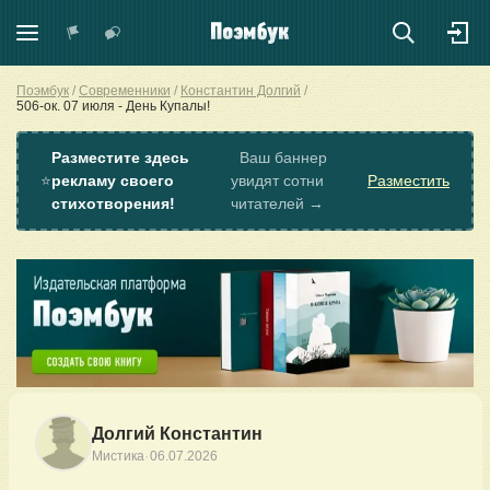
Поэмбук
Современники
Константин Долгий
506-ок. 07 июля - День Купалы!
Разместите здесь
Ваш баннер
⭐
рекламу своего
увидят сотни
Разместить
стихотворения!
читателей →
Долгий Константин
·
Мистика
06.07.2026