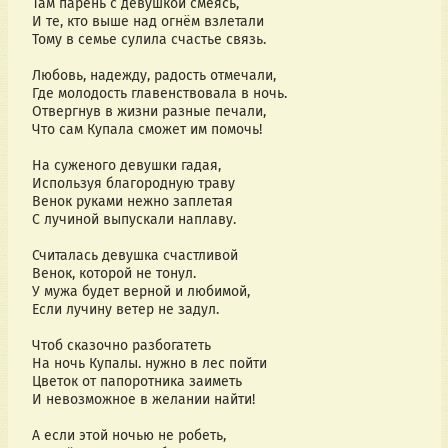
Там парень с девушкой смеясь,
И те, кто выше над огнём взлетали
Тому в семье сулила счастье связь.
Любовь, надежду, радость отмечали,
Где молодость главенствовала в ночь.
Отвергнув в жизни разные печали,
Что сам Купала сможет им помочь!
На суженого девушки гадая,
Используя благородную траву
Венок руками нежно заплетая
С лучиной выпускали наплаву.
Считалась девушка счастливой
Венок, которой не тонул.
У мужа будет верной и любимой,
Если лучину ветер не задул.
Чтоб сказочно разбогатеть
На ночь Купалы. нужно в лес пойти
Цветок от папоротника заиметь
И невозможное в желании найти!
А если этой ночью не робеть,