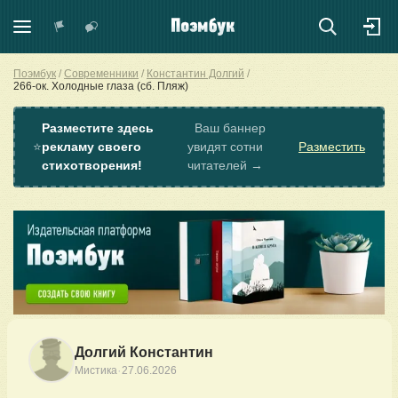
Поэмбук
Современники
Константин Долгий
266-ок. Холодные глаза (сб. Пляж)
Разместите здесь
Ваш баннер
⭐
рекламу своего
увидят сотни
Разместить
стихотворения!
читателей →
Долгий Константин
·
Мистика
27.06.2026