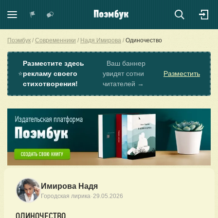
Поэмбук
Современники
Надя Имирова
Одиночество
Разместите здесь
Ваш баннер
⭐
рекламу своего
увидят сотни
Разместить
стихотворения!
читателей →
Имирова Надя
·
Городская лирика
29.05.2026
ОДИНОЧЕСТВО