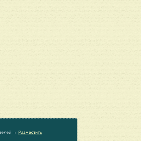
ателей →
Разместить