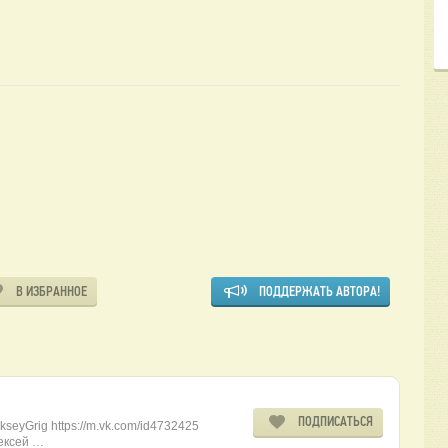
В ИЗБРАННОЕ
ПОДДЕРЖАТЬ АВТОРА!
ПОДПИСАТЬСЯ
kseyGrig https://m.vk.com/id4732425
лексей …