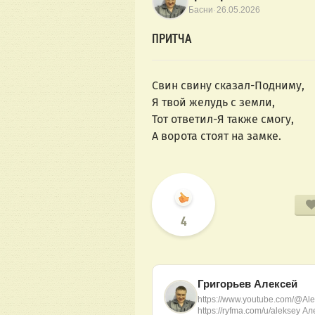
·
Басни
26.05.2026
ПРИТЧА
Свин свину сказал-Подниму,
Я твой желудь с земли,
Тот ответил-Я также смогу,
А ворота стоят на замке.
4
Григорьев Алексей
https://www.youtube.com/@Ale
https://ryfma.com/u/aleksey А