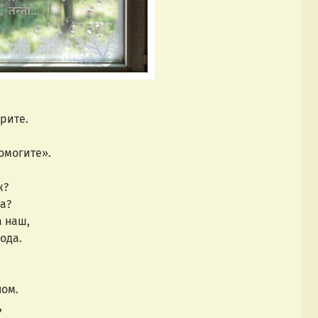
крите.
омогите».
ж?
а?
 наш,
ода.
ном.
,