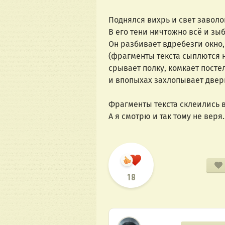
Поднялся вихрь и свет заволо
В его тени ничтожно всё и зыб
Он разбивает вдребезги окно,
(фрагменты текста сыплются н
срывает полку, комкает посте
и впопыхах захлопывает двер
Фрагменты текста склеились в
А я смотрю и так тому не веря
18