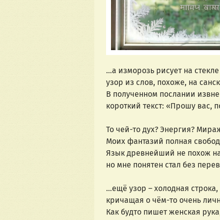
…а изморозь рисует на стекле
узор из слов, похоже, на санс
В полученном послании извне
короткий текст: «Прошу вас, п
То чей-то дух? Энергия? Мира
Моих фантазий полная свобод
Язык древнейший не похож на
но мне понятен стал без перев
…ещё узор – холодная строка,
кричащая о чём-то очень лич
Как будто пишет женская рука