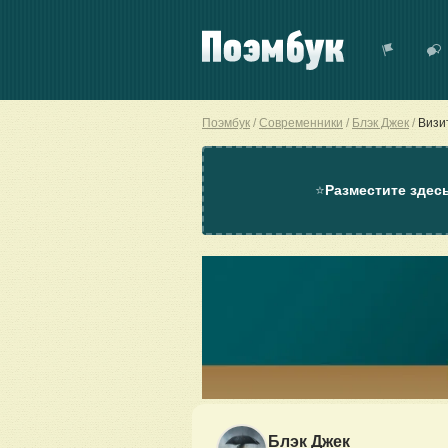
Поэмбук
Современники
Блэк Джек
Визи
⭐
Разместите здес
Блэк Джек