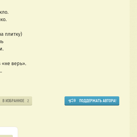
кло.
ко.
а плитку)
ль
и.
 «не верь».
…
В ИЗБРАННОЕ
ПОДДЕРЖАТЬ АВТОРА!
2