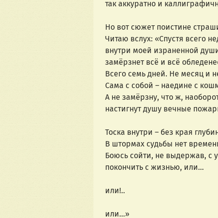
так аккуратно и каллиграфичн
Но вот сюжет поистине страш
Читаю вслух: «Спустя всего н
внутри моей израненной душ
замёрзнет всё и всё обледене
Всего семь дней. Не месяц и н
Сама с собой – наедине с кош
А не замёрзну, что ж, наоборот
настигнут душу вечные пожар
Тоска внутри – без края глуби
В штормах судьбы нет времен
Боюсь сойти, не выдержав, с у
покончить с жизнью, или… 
или!..
или…»