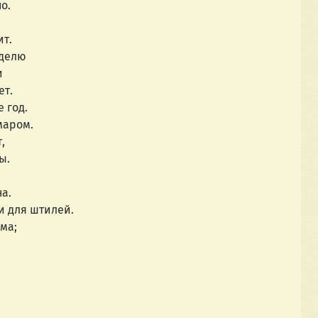
о.
ит.
еделю
и
ет.
е год.
маром.
,
ы.
на.
и для штилей.
ма;