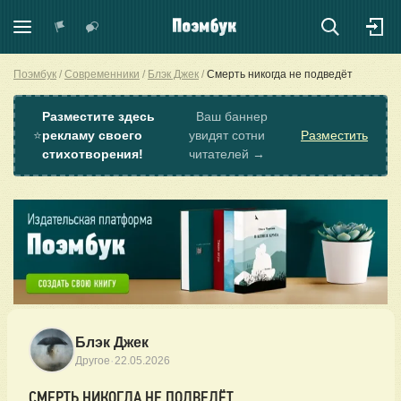
Поэмбук
Современники
Блэк Джек
Смерть никогда не подведёт
Разместите здесь
Ваш баннер
⭐
рекламу своего
увидят сотни
Разместить
стихотворения!
читателей →
Блэк Джек
·
Другое
22.05.2026
СМЕРТЬ НИКОГДА НЕ ПОДВЕДЁТ