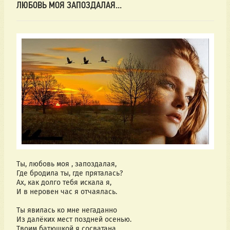
ЛЮБОВЬ МОЯ ЗАПОЗДАЛАЯ...
Ты, любовь моя , запоздалая,
Где бродила ты, где пряталась?
Ах, как долго тебя искала я, 
И в неровен час я отчаялась.
Ты явилась ко мне негаданно
Из далёких мест поздней осенью.
Твоим батюшкой я сосватана.