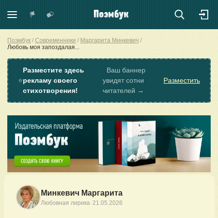
Поэмбук
Современники
Маргарита Минкевич
Любовь моя запоздалая...
Разместите здесь
Ваш баннер
⭐
рекламу своего
увидят сотни
Разместить
стихотворения!
читателей →
Минкевич Маргарита
·
Любовная лирика
21.05.2026